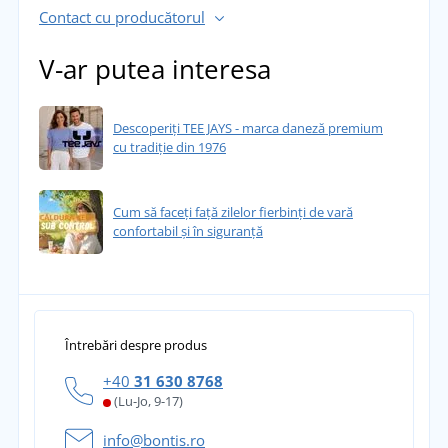
Contact cu producătorul
V-ar putea interesa
Descoperiți TEE JAYS - marca daneză premium
cu tradiție din 1976
Cum să faceți față zilelor fierbinți de vară
confortabil și în siguranță
Întrebări despre produs
+40
31 630 8768
(Lu-Jo, 9-17)
info@bontis.ro