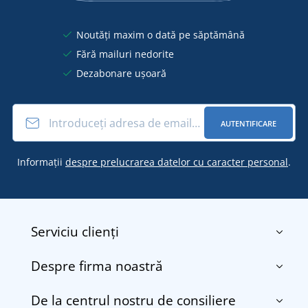
Noutăți maxim o dată pe săptămână
Fără mailuri nedorite
Dezabonare ușoară
AUTENTIFICARE
Informații
despre prelucrarea datelor cu caracter personal
.
Serviciu clienți
Despre firma noastră
Contact
Termenii și condițiile
De la centrul nostru de consiliere
Despre noi