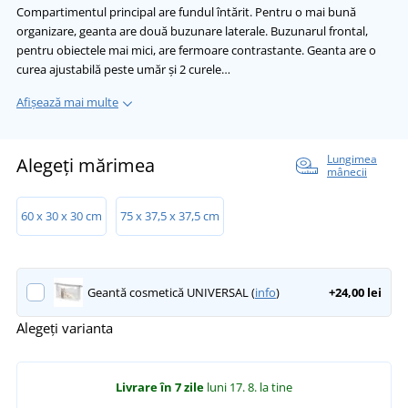
Compartimentul principal are fundul întărit. Pentru o mai bună
organizare, geanta are două buzunare laterale. Buzunarul frontal,
pentru obiectele mai mici, are fermoare contrastante. Geanta are o
curea ajustabilă peste umăr și 2 curele…
Afișează mai multe
Lungimea
Alegeți mărimea
mânecii
60 x 30 x 30 cm
75 x 37,5 x 37,5 cm
Geantă cosmetică UNIVERSAL (
info
)
+24,00 lei
Alegeți varianta
Livrare în 7 zile
luni 17. 8.
la tine