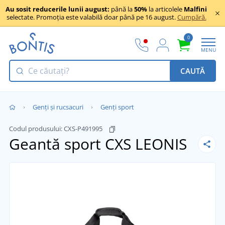
Au sosit reducerile lunii august:
până la
50%
la articolele
Malfini
selectate. Promoția este valabilă doar până pe 16 august.
Cumpără.
0
MENU
CAUTĂ
Genți și rucsacuri
Genți sport
Codul produsului:
CXS-P491995
Geantă sport CXS LEONIS