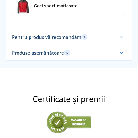
Geci sport matlasate
Pentru produs vă recomandăm
1
Produse asemănătoare
6
Su
Mă
Certificate și premii