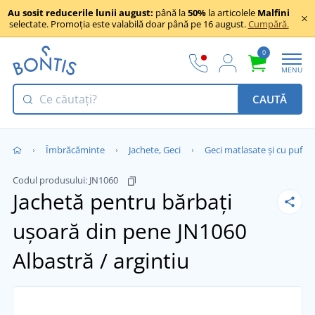
Au sosit reducerile lunii august:
până la
50%
la articolele
Malfini
selectate. Promoția este valabilă doar până pe 16 august.
Cumpără.
0
MENU
CAUTĂ
Îmbrăcăminte
Jachete, Geci
Geci matlasate și cu puf
Codul produsului:
JN1060
Jachetă pentru bărbați
ușoară din pene JN1060
Albastră / argintiu