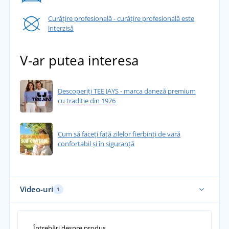
Curățire profesională - curățire profesională este
interzisă
V-ar putea interesa
Descoperiți TEE JAYS - marca daneză premium
cu tradiție din 1976
Cum să faceți față zilelor fierbinți de vară
confortabil și în siguranță
Video-uri
1
Întrebări despre produs