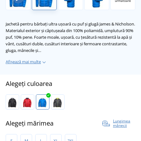
următoare
Jachetă pentru bărbați ultra ușoară cu puf și glugă James & Nicholson.
Materialul exterior și căptușeala din 100% poliamidă, umplutură 90%
puf, 10% pene. Foarte moale, ușoară, cu țesătură rezistentă la apă și
vânt, cusături duble, cusături interioare și fermoare contrastante,
gluga, mânecile și…
Afișează mai multe
Alegeți culoarea
Lungimea
Alegeți mărimea
mânecii
S
M
L
XL
2XL