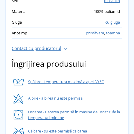
Sex
masculin
Material
100% poliamid
Glugă
cu glugă
Anotimp
primăvara
,
toamna
Contact cu producătorul
Îngrijirea produsului
Spălare - temperatura maximă a apei 30 °C
Albire - albirea nu este permisă
Uscarea - uscarea permisă în mașina de uscat rufe la
temperaturi minime
Călcare - su este permisă călcarea