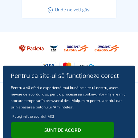
Idei de outfituri fresh pentru o vară relaxată
Unde ne veți găsi
Tricoul preferat City în rol principal: ținute pentru
orice ocazie!
Pentru ca site-ul să funcționeze corect
Pentru a vă oferi o experiență mai bună pe site-ul nostru, avem
nevoie de acordul dvs. pentru procesarea
cookie-urilor
- fișiere mici
Urmărește-ne pe rețelele sociale
stocate temporar în browserul dvs. Mulțumim pentru acordul dat
prin apăsarea butonului “Am înțeles”.
Puteți refuza acordul
AICI
© 2011 - 2026, Dual Trade s.r.o. | Din punct de vedere tehnic oferă
SUNT DE ACORD
Simplia.cz
.