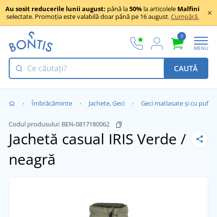
Au sosit reducerile lunii august:
până la
50%
la articolele
Malfini
selectate. Promoția este valabilă doar până pe 16 august.
Cumpără.
0
MENU
CAUTĂ
Îmbrăcăminte
Jachete, Geci
Geci matlasate și cu puf
Codul produsului:
BEN-0817180062
Jachetă casual IRIS
Verde /
neagră