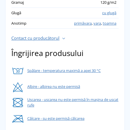
Gramaj
120 g/m2
Glugă
cu glugă
Anotimp
primăvara
,
vara
,
toamna
Contact cu producătorul
Îngrijirea produsului
Spălare - temperatura maximă a apei 30 °C
Albire - albirea nu este permisă
Uscarea - uscarea nu este permisă în mașina de uscat
rufe
Călcare - su este permisă călcarea