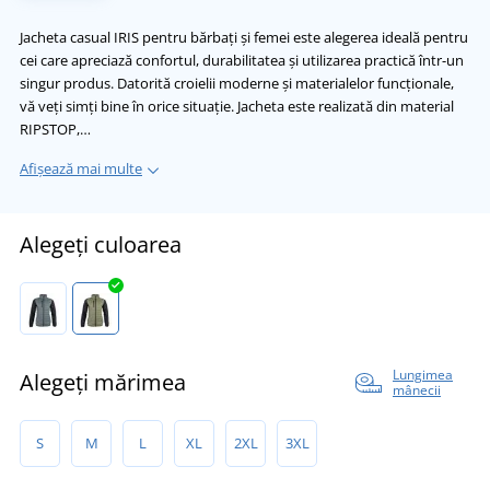
Jacheta casual IRIS pentru bărbați și femei este alegerea ideală pentru
cei care apreciază confortul, durabilitatea și utilizarea practică într-un
singur produs. Datorită croielii moderne și materialelor funcționale,
vă veți simți bine în orice situație. Jacheta este realizată din material
RIPSTOP,…
Afișează mai multe
Alegeți culoarea
Lungimea
Alegeți mărimea
mânecii
S
M
L
XL
2XL
3XL