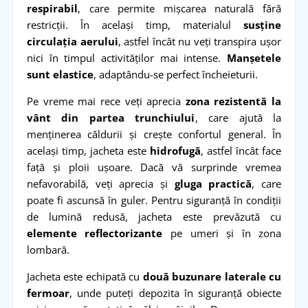
respirabil
, care permite mișcarea naturală fără
restricții. În același timp, materialul
susține
circulația aerului
, astfel încât nu veți transpira ușor
nici în timpul activităților mai intense.
Manșetele
sunt elastice
, adaptându-se perfect încheieturii.
Pe vreme mai rece veți aprecia
zona rezistentă la
vânt din partea trunchiului
, care ajută la
menținerea căldurii și crește confortul general. În
același timp, jacheta este
hidrofugă
, astfel încât face
față și ploii ușoare. Dacă vă surprinde vremea
nefavorabilă, veți aprecia și
gluga practică
, care
poate fi ascunsă în guler. Pentru siguranță în condiții
de lumină redusă, jacheta este prevăzută cu
elemente reflectorizante
pe umeri și în zona
lombară.
Jacheta este echipată cu
două buzunare laterale cu
fermoar
, unde puteți depozita în siguranță obiecte