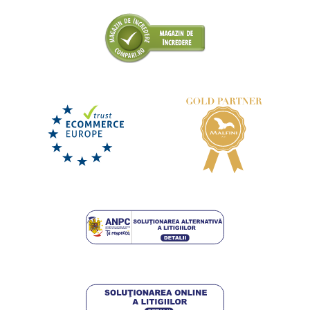
+2
Geacă hibridă de damă Cross
DISPONIBIL
marți 11. 8.
la tine
291,50 lei
DETALII