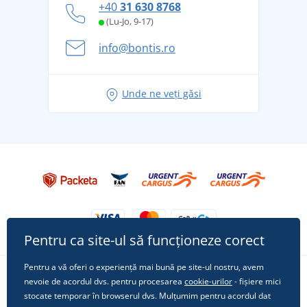
+40
31 630 8768
și în siguranță
(Lu-Jo, 9-17)
Aventura de vară începe cu bagajul - pregătiți-vă
info@bontis.ro
pentru vacanță fără griji
Idei de outfituri fresh pentru o vară relaxată
Unde ne veți găsi
Tricoul preferat City în rol principal: ținute pentru
orice ocazie!
Pentru ca site-ul să funcționeze corect
Pentru a vă oferi o experiență mai bună pe site-ul nostru, avem
nevoie de acordul dvs. pentru procesarea
cookie-urilor
- fișiere mici
Urmărește-ne pe rețelele sociale
stocate temporar în browserul dvs. Mulțumim pentru acordul dat