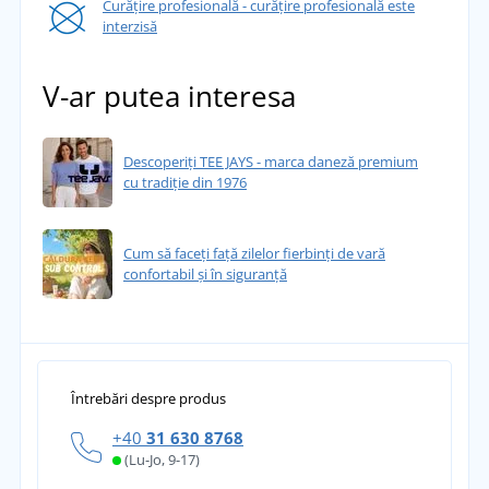
Curățire profesională - curățire profesională este
interzisă
V-ar putea interesa
Descoperiți TEE JAYS - marca daneză premium
cu tradiție din 1976
Cum să faceți față zilelor fierbinți de vară
confortabil și în siguranță
Întrebări despre produs
+40
31 630 8768
(Lu-Jo, 9-17)