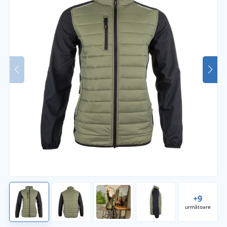
+9
următoare