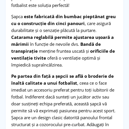
fotbalist este soluția perfectă!
Șapca
este fabricată din bumbac pieptănat greu
cu o construcție din cinci panouri
, care asigură
durabilitate și o senzație plăcută la purtare.
Catarama reglabilă permite ajustarea ușoară a
mărimii
în funcție de nevoile dvs.
Bandă de
transpirație
menține fruntea uscată și
orificiile de
ventilație tivite
oferă o ventilație optimă și
împiedică supraîncălzirea.
Pe partea din față a șepcii se află o broderie de
înaltă calitate a unui fotbalist
, ceea ce o face
imediat un accesoriu preferat pentru toți iubitorii de
fotbal. Indiferent dacă sunteți un jucător activ sau
doar susțineți echipa preferată, această șapcă vă
permite să vă exprimați pasiunea pentru acest sport.
Șapca are un design clasic datorită panoului frontal
structurat și a cozorocului pre-curbat. Adăugați în