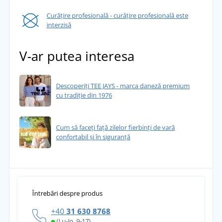
Curățire profesională - curățire profesională este
interzisă
V-ar putea interesa
Descoperiți TEE JAYS - marca daneză premium
cu tradiție din 1976
Cum să faceți față zilelor fierbinți de vară
confortabil și în siguranță
Întrebări despre produs
+40
31 630 8768
(Lu-Jo, 9-17)