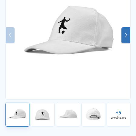
+5
următoare