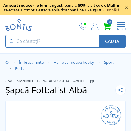
Au sosit reducerile lunii august:
până la
50%
la articolele
Malfini
selectate. Promoția este valabilă doar până pe 16 august.
Cumpără.
0
MENU
CAUTĂ
Îmbrăcăminte
Haine cu motive hobby
Sport
Fotbal
Codul produsului:
BON-CAP-FOOTBALL-WHITE
Șapcă Fotbalist
Albă