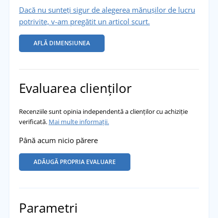
Dacă nu sunteți sigur de alegerea mănușilor de lucru
potrivite, v-am pregătit un articol scurt.
AFLĂ DIMENSIUNEA
Evaluarea clienților
Recenziile sunt opinia independentă a clienților cu achiziție
verificată.
Mai multe informații.
Până acum nicio părere
ADĂUGĂ PROPRIA EVALUARE
Parametri