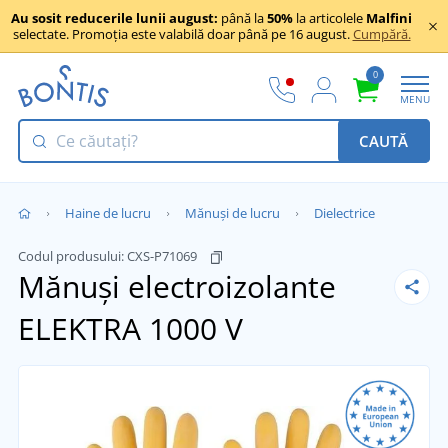
Au sosit reducerile lunii august:
până la
50%
la articolele
Malfini
selectate. Promoția este valabilă doar până pe 16 august.
Cumpără.
0
MENU
CAUTĂ
Haine de lucru
Mănuși de lucru
Dielectrice
Codul produsului:
CXS-P71069
Mănuși electroizolante
ELEKTRA 1000 V