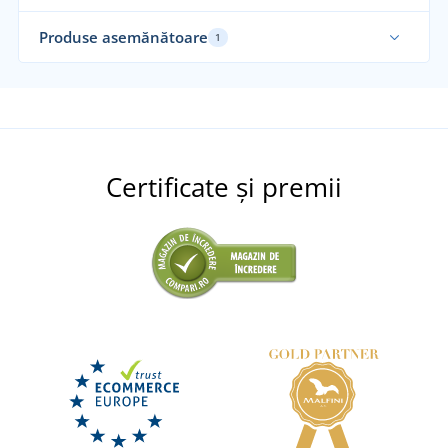
Produse asemănătoare
1
Certificate și premii
Mănuși electroizolante ELEKTRA 500V
Mănuși antistatice ANSELL EDGE 48-140
LIVRARE ÎN 7 ZILE
luni 17. 8.
la tine
DISPONIBIL