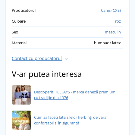
Producătorul
Canis (CXS)
Culoare
roz
Sex
masculin
Material
bumbac / latex
Contact cu producătorul
V-ar putea interesa
Descoperiți TEE JAYS - marca daneză premium
cu tradiție din 1976
Cum să faceți față zilelor fierbinți de vară
confortabil și în siguranță