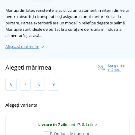
Mănuși din latex rezistente la acid, cu un tratament în intern din velur
pentru absorbția transpirației și asigurarea unui confort ridicat la
purtare. Partea exterioară are un model în relief pe degete și palmă.
Mănușile sunt ideale de purtat la o curățare de rutină în industria
alimentară și acasă…
Afișează mai multe
Lungimea
Alegeți mărimea
mânecii
6
7
8
9
Alegeți varianta
Livrare în 7 zile
luni 17. 8.
la tine
Opțiuni de transport