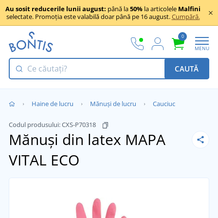
Au sosit reducerile lunii august:
până la
50%
la articolele
Malfini
selectate. Promoția este valabilă doar până pe 16 august.
Cumpără.
0
MENU
CAUTĂ
Haine de lucru
Mănuși de lucru
Cauciuc
Codul produsului:
CXS-P70318
Mănuși din latex MAPA
VITAL ECO