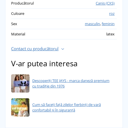
Producătorul
Canis (CXS)
Culoare
roz
Sex
masculin
,
feminin
Material
latex
Contact cu producătorul
V-ar putea interesa
Descoperiți TEE JAYS - marca daneză premium
cu tradiție din 1976
Cum să faceți față zilelor fierbinți de vară
confortabil și în siguranță