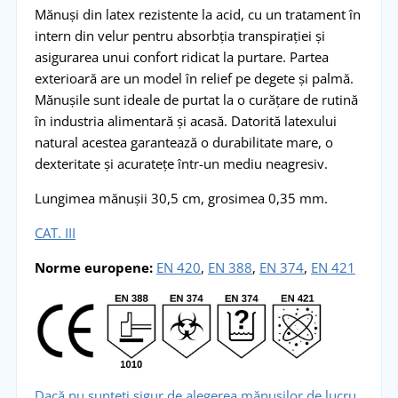
Mănuși din latex rezistente la acid, cu un tratament în
intern din velur pentru absorbția transpirației și
asigurarea unui confort ridicat la purtare. Partea
exterioară are un model în relief pe degete și palmă.
Mănușile sunt ideale de purtat la o curățare de rutină
în industria alimentară și acasă. Datorită latexului
natural acestea garantează o durabilitate mare, o
dexteritate și acuratețe într-un mediu neagresiv.
Lungimea mănușii 30,5 cm, grosimea 0,35 mm.
CAT. III
Norme europene
:
EN 420
,
EN 388
,
EN 374
,
EN 421
Dacă nu sunteți sigur de alegerea mănușilor de lucru