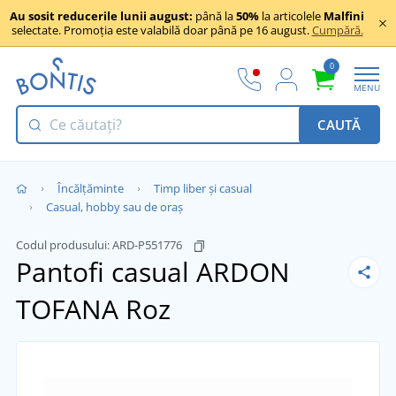
Au sosit reducerile lunii august:
până la
50%
la articolele
Malfini
selectate. Promoția este valabilă doar până pe 16 august.
Cumpără.
0
MENU
CAUTĂ
Încălţăminte
Timp liber și casual
Casual, hobby sau de oraș
Codul produsului:
ARD-P551776
Pantofi casual ARDON
TOFANA
Roz