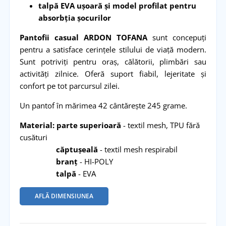
talpă EVA ușoară și model profilat pentru
absorbția șocurilor
Pantofii casual ARDON TOFANA
sunt concepuți
pentru a satisface cerințele stilului de viață modern.
Sunt potriviți pentru oraș, călătorii, plimbări sau
activități zilnice. Oferă suport fiabil, lejeritate și
confort pe tot parcursul zilei.
Un pantof în mărimea 42 cântărește 245 grame.
Material: parte superioară
- textil mesh, TPU fără
cusături
căptușeală
- textil mesh respirabil
branț
- HI-POLY
talpă
- EVA
AFLĂ DIMENSIUNEA