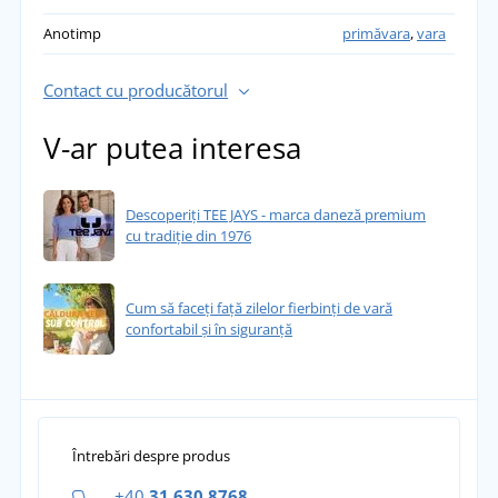
Anotimp
primăvara
,
vara
Contact cu producătorul
V-ar putea interesa
Descoperiți TEE JAYS - marca daneză premium
cu tradiție din 1976
Cum să faceți față zilelor fierbinți de vară
confortabil și în siguranță
Întrebări despre produs
+40
31 630 8768