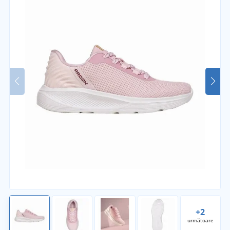
+2
următoare