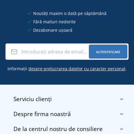
Noutăți maxim o dată pe săptămână
Fără mailuri nedorite
Dezabonare ușoară
AUTENTIFICARE
Informații
despre prelucrarea datelor cu caracter personal
.
Serviciu clienți
Despre firma noastră
Contact
Termenii și condițiile
De la centrul nostru de consiliere
Despre noi
Transport și plată