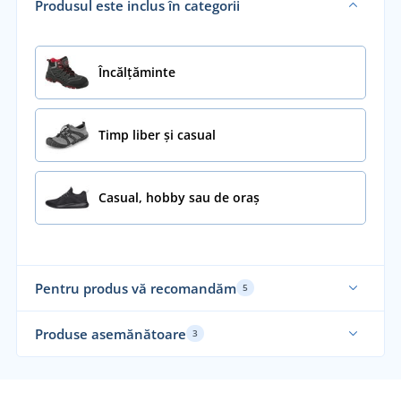
Produsul este inclus în categorii
Încălţăminte
Timp liber și casual
Casual, hobby sau de oraș
Pentru produs vă recomandăm
5
Recomandarea noastră
Re
Produse asemănătoare
3
No
Recomandarea noastră