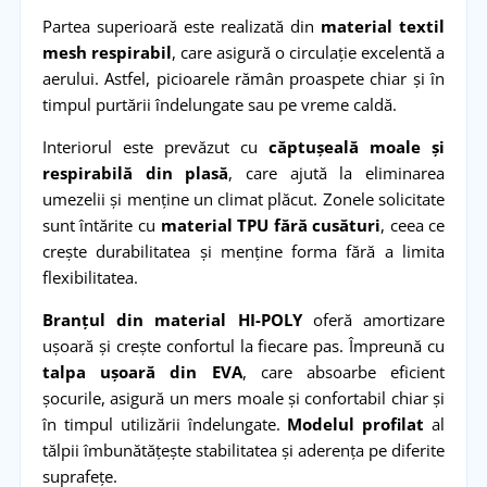
Partea superioară este realizată din
material textil
mesh respirabil
, care asigură o circulație excelentă a
aerului. Astfel, picioarele rămân proaspete chiar și în
timpul purtării îndelungate sau pe vreme caldă.
Interiorul este prevăzut cu
căptușeală moale și
respirabilă din plasă
, care ajută la eliminarea
umezelii și menține un climat plăcut. Zonele solicitate
sunt întărite cu
material TPU fără cusături
, ceea ce
crește durabilitatea și menține forma fără a limita
flexibilitatea.
Branțul din material HI-POLY
oferă amortizare
ușoară și crește confortul la fiecare pas. Împreună cu
talpa ușoară din EVA
, care absoarbe eficient
șocurile, asigură un mers moale și confortabil chiar și
în timpul utilizării îndelungate.
Modelul profilat
al
tălpii îmbunătățește stabilitatea și aderența pe diferite
suprafețe.