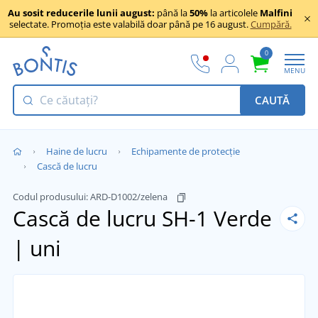
Au sosit reducerile lunii august:
până la
50%
la articolele
Malfini
selectate. Promoția este valabilă doar până pe 16 august.
Cumpără.
0
MENU
CAUTĂ
Haine de lucru
Echipamente de protecție
Cască de lucru
Codul produsului:
ARD-D1002/zelena
Cască de lucru SH-1
Verde
| uni