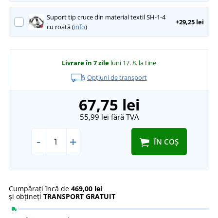
Suport tip cruce din material textil SH-1-4
+29,25 lei
cu roată (
info
)
Livrare în 7 zile
luni 17. 8.
la tine
Opțiuni de transport
67,75 lei
55,99 lei
fără TVA
-
+
ÎN COȘ
Cumpărați încă de
469,00 lei
și obțineți
TRANSPORT GRATUIT