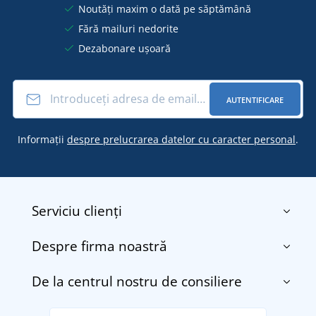
Noutăți maxim o dată pe săptămână
Fără mailuri nedorite
Dezabonare ușoară
AUTENTIFICARE
Informații
despre prelucrarea datelor cu caracter personal
.
Serviciu clienți
Despre firma noastră
Contact
Termenii și condițiile
De la centrul nostru de consiliere
Despre noi
Transport și plată
Blog
Returnarea bunurilor și reclamații