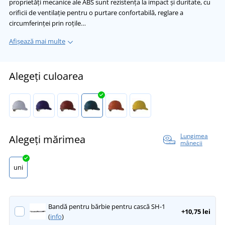
proprietăți mecanice ale ABS sunt rezistența la impact și duritate, cu
orificii de ventilație pentru o purtare confortabilă, reglare a
circumferinței prin roțile…
Afișează mai multe
Alegeți culoarea
Lungimea
Alegeți mărimea
mânecii
uni
Bandă pentru bărbie pentru cască SH-1
+10,75 lei
(
info
)