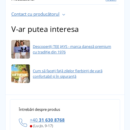
Contact cu producătorul
V-ar putea interesa
Descoperiți TEE JAYS - marca daneză premium
cu tradiție din 1976
Cum să faceți față zilelor fierbinți de vară
confortabil și în siguranță
Întrebări despre produs
+40
31 630 8768
(Lu-Jo, 9-17)