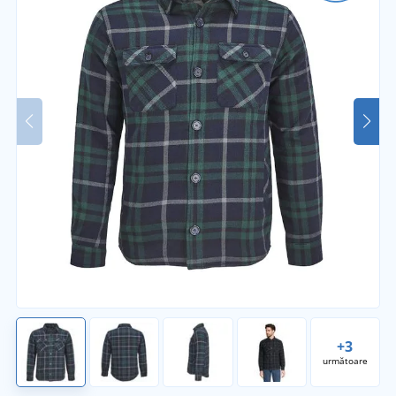
+3
următoare