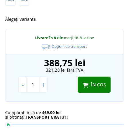
Alegeți varianta
Livrare în 8 zile
marți 18. 8.
la tine
Opțiuni de transport
388,75 lei
321,28 lei
fără TVA
-
+
ÎN COȘ
Cumpărați încă de
469,00 lei
și obțineți
TRANSPORT GRATUIT