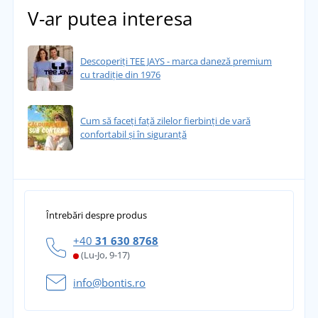
V-ar putea interesa
Descoperiți TEE JAYS - marca daneză premium
cu tradiție din 1976
Cum să faceți față zilelor fierbinți de vară
confortabil și în siguranță
Întrebări despre produs
+40
31 630 8768
(Lu-Jo, 9-17)
info@bontis.ro