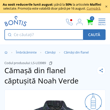
Au sosit reducerile lunii august:
până la
50%
la articolele
Malfini
selectate. Promoția este valabilă doar până pe 16 august.
Cumpără.
0
MENU
CAUTĂ
Îmbrăcăminte
Cămăși
Cămăși din flanel
Codul produsului:
LS-L03989
Cămașă din flanel
căptușită Noah
Verde