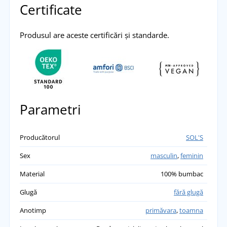
Certificate
Produsul are aceste certificări și standarde.
Parametri
Producătorul
SOL'S
Sex
masculin
,
feminin
Material
100% bumbac
Glugă
fără glugă
Anotimp
primăvara
,
toamna