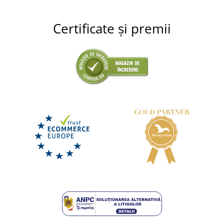
Certificate și premii
Cămașă flanel bărbați CXS TIM
LIVRARE ÎN 7 ZILE
luni 17. 8.
la tine
121,00 lei