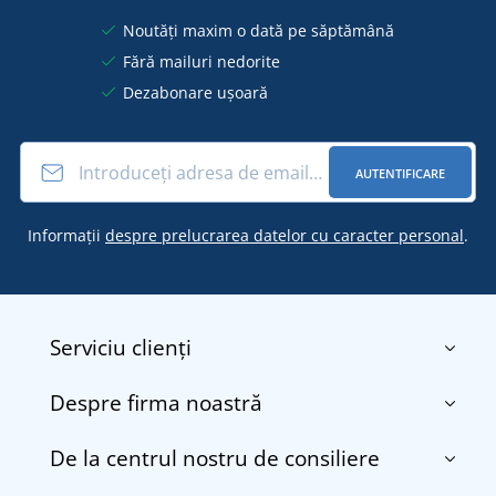
Noutăți maxim o dată pe săptămână
Fără mailuri nedorite
Dezabonare ușoară
AUTENTIFICARE
Informații
despre prelucrarea datelor cu caracter personal
.
Serviciu clienți
Despre firma noastră
Contact
Termenii și condițiile
De la centrul nostru de consiliere
Despre noi
Transport și plată
Blog