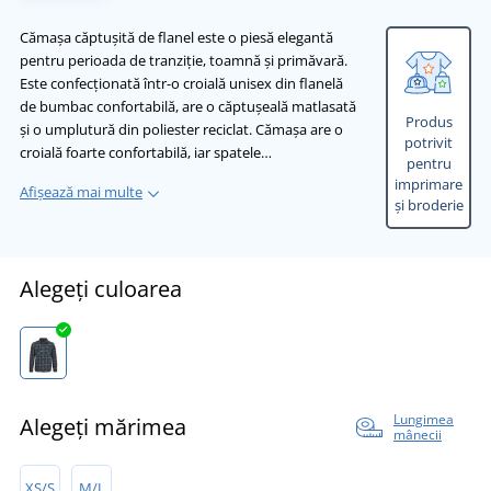
Cămașa căptușită de flanel este o piesă elegantă
pentru perioada de tranziție, toamnă și primăvară.
Este confecționată într-o croială unisex din flanelă
de bumbac confortabilă, are o căptușeală matlasată
Produs
și o umplutură din poliester reciclat. Cămașa are o
potrivit
croială foarte confortabilă, iar spatele…
pentru
imprimare
Afișează mai multe
și broderie
Alegeți culoarea
Lungimea
Alegeți mărimea
mânecii
XS/S
M/L