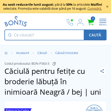
Au sosit reducerile lunii august:
până la
50%
la articolele
Malfini
selectate. Promoția este valabilă doar până pe 16 august.
Cumpără.
0
MENU
CAUTĂ
Accesorii
Căciuli
Căciuli tricotate
Codul produsului:
BON-P363-3
Căciulă pentru fetițe cu
broderie lăbuță în
inimioară
Neagră / bej | uni
Fabricat în Cehia