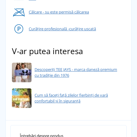
Călcare - su este permisă călcarea
Curățire profesională -curățire uscată
V-ar putea interesa
Descoperiți TEE JAYS - marca daneză premium
cu tradiție din 1976
Cum să faceți față zilelor fierbinți de vară
confortabil și în siguranță
Întrebări despre produs