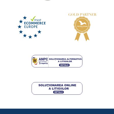
Fes tricotat cu broderie Cal
DISPONIBIL
joi 13. 8.
la tine
97,25 lei
DETALII