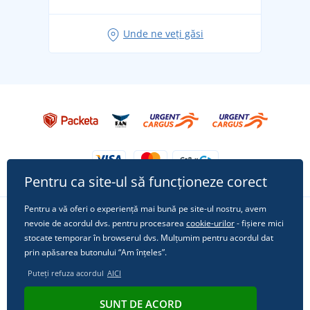
pentru vacanță fără griji
Idei de outfituri fresh pentru o vară relaxată
Unde ne veți găsi
Tricoul preferat City în rol principal: ținute pentru
orice ocazie!
Pentru ca site-ul să funcționeze corect
Pentru a vă oferi o experiență mai bună pe site-ul nostru, avem
nevoie de acordul dvs. pentru procesarea
cookie-urilor
- fișiere mici
Urmărește-ne pe rețelele sociale
stocate temporar în browserul dvs. Mulțumim pentru acordul dat
prin apăsarea butonului “Am înțeles”.
Puteți refuza acordul
AICI
© 2011 - 2026, Dual Trade s.r.o. | Din punct de vedere tehnic oferă
SUNT DE ACORD