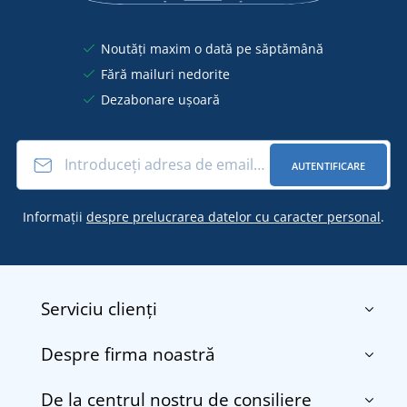
Noutăți maxim o dată pe săptămână
Fără mailuri nedorite
Dezabonare ușoară
AUTENTIFICARE
Informații
despre prelucrarea datelor cu caracter personal
.
Serviciu clienți
Despre firma noastră
Contact
Termenii și condițiile
De la centrul nostru de consiliere
Despre noi