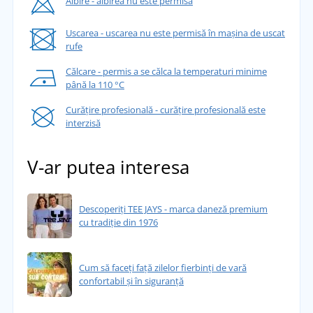
Albire - albirea nu este permisă
Uscarea - uscarea nu este permisă în mașina de uscat
rufe
Călcare - permis a se călca la temperaturi minime
până la 110 °C
Curățire profesională - curățire profesională este
interzisă
V-ar putea interesa
Descoperiți TEE JAYS - marca daneză premium
cu tradiție din 1976
Cum să faceți față zilelor fierbinți de vară
confortabil și în siguranță