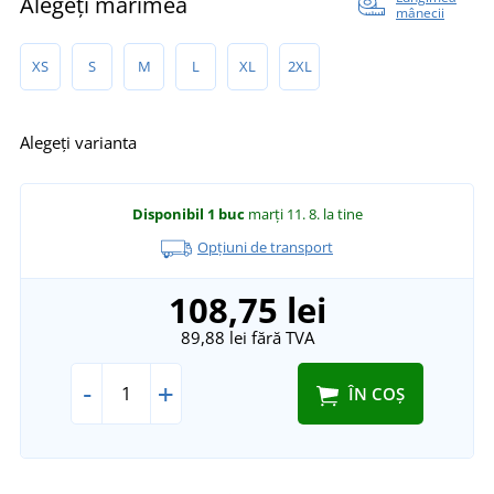
Alegeți mărimea
mânecii
XS
S
M
L
XL
2XL
Alegeți varianta
Disponibil
1 buc
marți 11. 8.
la tine
Opțiuni de transport
108,75 lei
89,88 lei
fără TVA
-
+
ÎN COȘ