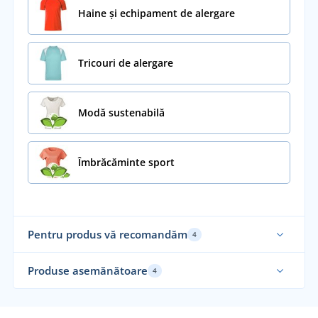
Haine și echipament de alergare
Tricouri de alergare
Modă sustenabilă
Îmbrăcăminte sport
Pentru produs vă recomandăm
4
Sustenabil
Su
Produse asemănătoare
4
Funcțional
Fu
Funcțional
Fu