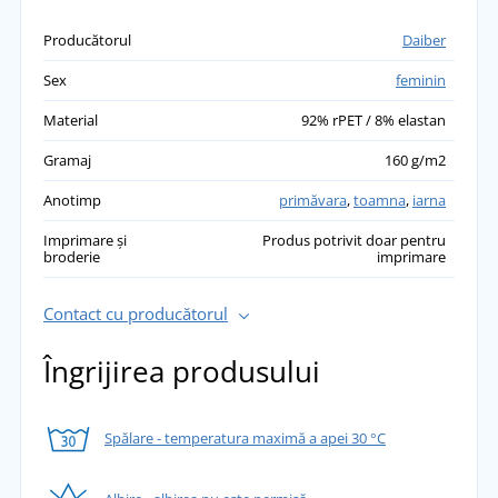
Producătorul
Daiber
Sex
feminin
Material
92% rPET / 8% elastan
Gramaj
160 g/m2
Anotimp
primăvara
,
toamna
,
iarna
Imprimare și
Produs potrivit doar pentru
broderie
imprimare
Contact cu producătorul
Îngrijirea produsului
Spălare - temperatura maximă a apei 30 °C