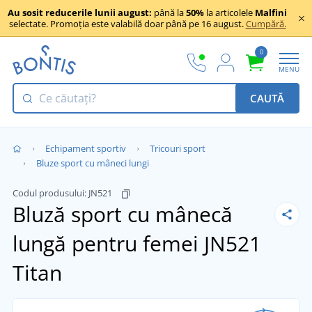
Au sosit reducerile lunii august:
până la
50%
la articolele
Malfini
selectate. Promoția este valabilă doar până pe 16 august.
Cumpără.
0
MENU
CAUTĂ
Echipament sportiv
Tricouri sport
Bluze sport cu mâneci lungi
Codul produsului:
JN521
Bluză sport cu mânecă
lungă pentru femei JN521
Titan