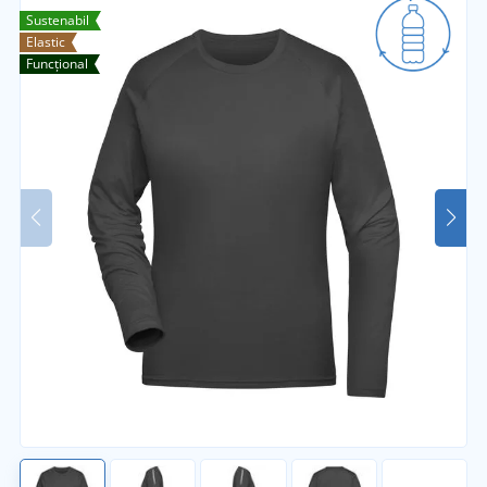
Sustenabil
Elastic
Funcțional