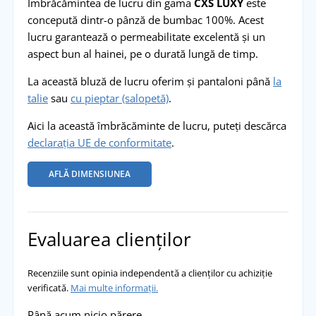
Îmbrăcămintea de lucru din gama
CXS LUXY
este
concepută dintr-o pânză de bumbac 100%. Acest
lucru garantează o permeabilitate excelentă și un
aspect bun al hainei, pe o durată lungă de timp.
La această bluză de lucru oferim și pantaloni până
la
talie
sau
cu pieptar (salopetă)
.
Aici la această îmbrăcăminte de lucru, puteți descărca
declarația UE de conformitate
.
AFLĂ DIMENSIUNEA
Evaluarea clienților
Recenziile sunt opinia independentă a clienților cu achiziție
verificată.
Mai multe informații.
Până acum nicio părere