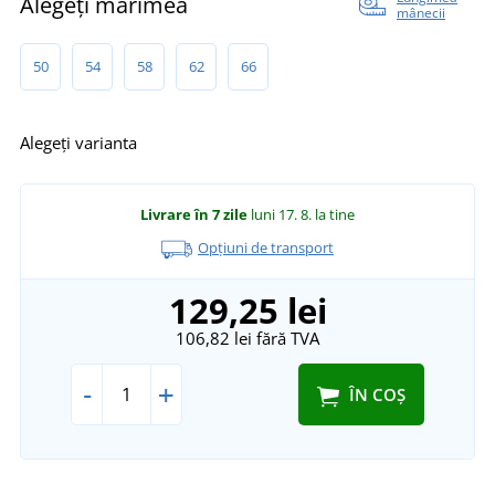
Alegeți mărimea
mânecii
50
54
58
62
66
Alegeți varianta
Livrare în 7 zile
luni 17. 8.
la tine
Opțiuni de transport
129,25 lei
106,82 lei
fără TVA
-
+
ÎN COȘ