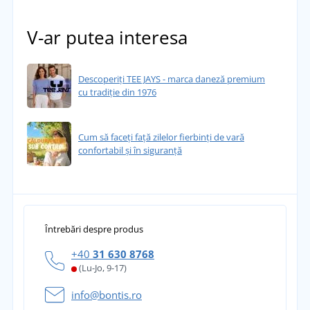
V-ar putea interesa
Descoperiți TEE JAYS - marca daneză premium
cu tradiție din 1976
Cum să faceți față zilelor fierbinți de vară
confortabil și în siguranță
Întrebări despre produs
+40
31 630 8768
(Lu-Jo, 9-17)
info@bontis.ro