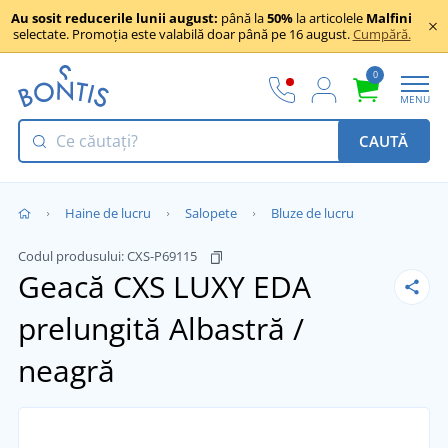
Au sosit reducerile lunii august:
până la
50%
la articolele
Malfini
selectate. Promoția este valabilă doar până pe 16 august.
Cumpără.
0
MENU
CAUTĂ
Haine de lucru
Salopete
Bluze de lucru
Codul produsului:
CXS-P69115
Geacă CXS LUXY EDA
prelungită
Albastră /
neagră