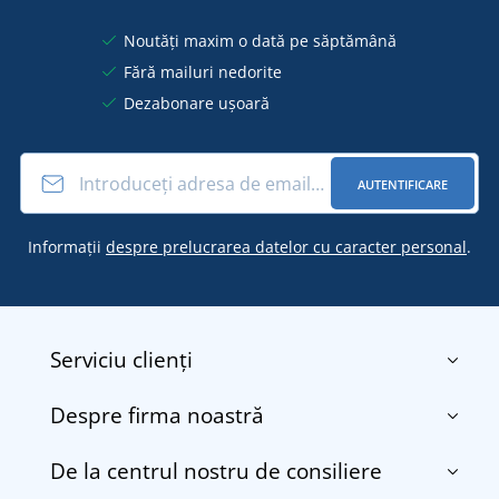
Noutăți maxim o dată pe săptămână
Fără mailuri nedorite
Dezabonare ușoară
AUTENTIFICARE
Informații
despre prelucrarea datelor cu caracter personal
.
Serviciu clienți
Despre firma noastră
Contact
Termenii și condițiile
De la centrul nostru de consiliere
Despre noi
Transport și plată