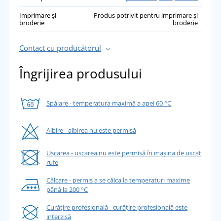
Imprimare și
Produs potrivit pentru imprimare și
broderie
broderie
Contact cu producătorul
Îngrijirea produsului
Spălare - temperatura maximă a apei 60 °C
Albire - albirea nu este permisă
Uscarea - uscarea nu este permisă în mașina de uscat
rufe
Călcare - permis a se călca la temperaturi maxime
până la 200 °C
Curățire profesională - curățire profesională este
interzisă