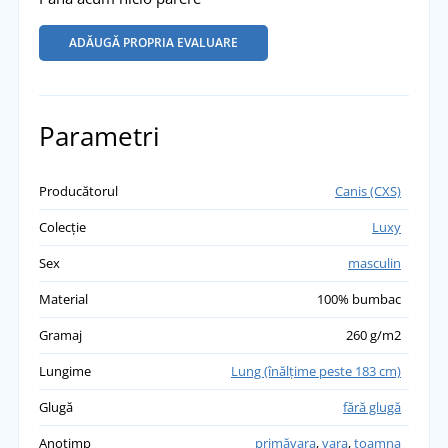
ADĂUGĂ PROPRIA EVALUARE
Parametri
Producătorul
Canis (CXS)
Colecție
Luxy
Sex
masculin
Material
100% bumbac
Gramaj
260 g/m2
Lungime
Lung (înălțime peste 183 cm)
Glugă
fără glugă
Anotimp
primăvara
,
vara
,
toamna