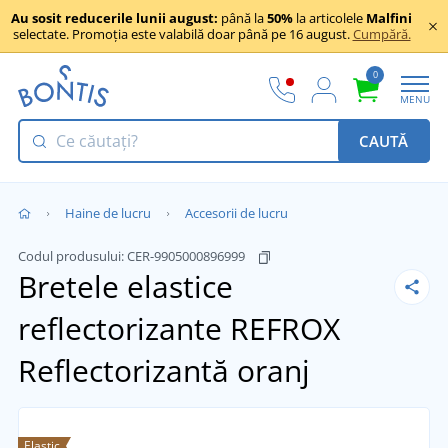
Au sosit reducerile lunii august:
până la
50%
la articolele
Malfini
selectate. Promoția este valabilă doar până pe 16 august.
Cumpără.
0
MENU
CAUTĂ
Haine de lucru
Accesorii de lucru
Codul produsului:
CER-9905000896999
Bretele elastice
reflectorizante REFROX
Reflectorizantă oranj
Elastic