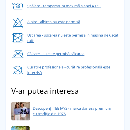
Spălare - temperatura maximă a apei 40 °C
Albire - albirea nu este permisă
Uscarea - uscarea nu este permisă în mașina de uscat
rufe
Călcare - su este permisă călcarea
Curățire profesională - curățire profesională este
interzisă
V-ar putea interesa
Descoperiți TEE JAYS - marca daneză premium
cu tradiție din 1976