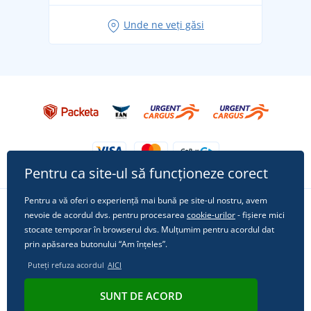
Idei de outfituri fresh pentru o vară relaxată
Unde ne veți găsi
Tricoul preferat City în rol principal: ținute pentru
orice ocazie!
Pentru ca site-ul să funcționeze corect
Pentru a vă oferi o experiență mai bună pe site-ul nostru, avem
nevoie de acordul dvs. pentru procesarea
cookie-urilor
- fișiere mici
Urmărește-ne pe rețelele sociale
stocate temporar în browserul dvs. Mulțumim pentru acordul dat
prin apăsarea butonului “Am înțeles”.
Puteți refuza acordul
AICI
© 2011 - 2026, Dual Trade s.r.o. | Din punct de vedere tehnic oferă
SUNT DE ACORD
Simplia.cz
.