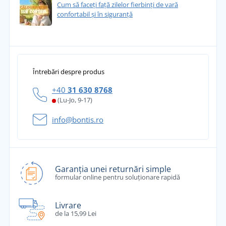
Cum să faceți față zilelor fierbinți de vară
confortabil și în siguranță
Întrebări despre produs
+40
31 630 8768
(Lu-Jo, 9-17)
info@bontis.ro
Garanția unei returnări simple
formular online pentru soluționare rapidă
Livrare
de la 15,99 Lei