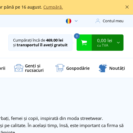
oar până pe 16 august.
Cumpără.
Contul meu
0
0,00 lei
Cumpărați încă de
469,00 lei
și
transportul îl aveți gratuit
cu TVA
Genți și
rii
Gospodărie
Noutăți
rucsacuri
ați, femei și copii, inspirată din moda streetwear.
 pe calitate. În același timp, însă, este important ca firma să
căminte.