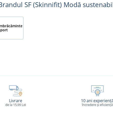
Brandul SF (Skinnifit) Modă sustenabil
Îmbrăcăminte
sport
Livrare
10 ani experienț
de la 15,99 Lei
încredere și eficiență