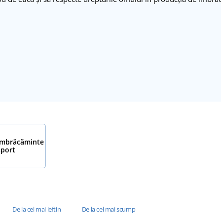
Îmbrăcăminte
sport
De la cel mai ieftin
De la cel mai scump