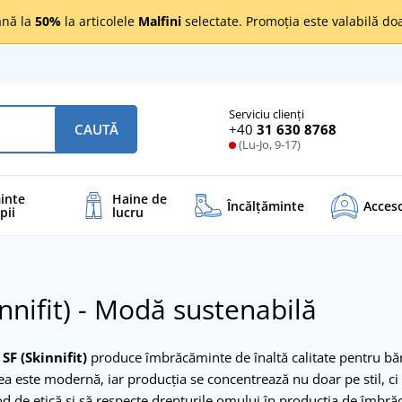
nă la
50%
la articolele
Malfini
selectate. Promoția este valabilă d
Serviciu clienți
+40
31 630 8768
CAUTĂ
(Lu-Jo, 9-17)
inte
Haine de
Încălţăminte
Acceso
pii
lucru
innifit) - Modă sustenabilă
l
SF (Skinnifit)
produce îmbrăcăminte de înaltă calitate pentru bărb
 este modernă, iar producția se concentrează nu doar pe stil, ci și
 de etică și să respecte drepturile omului în producția de îmbră