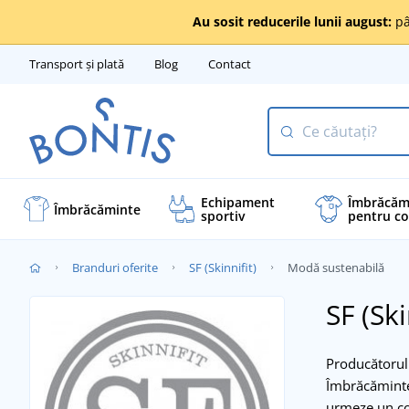
Au sosit reducerile lunii august:
pâ
Transport și plată
Blog
Contact
Echipament
Îmbrăcăm
Îmbrăcăminte
sportiv
pentru co
Branduri oferite
SF (Skinnifit)
Modă sustenabilă
SF (Sk
Producătoru
Îmbrăcămintea
urmeze un cod