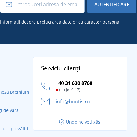
AUTENTIFICARE
Informații
despre prelucrarea datelor cu caracter personal
.
Serviciu clienți
+40
31 630 8768
(Lu-Jo, 9-17)
daneză premium
info@bontis.ro
ți de vară
Unde ne veți găsi
ul - pregătiți-