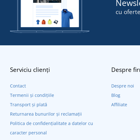
Newsl
cu oferte
Serviciu clienți
Despre fi
Contact
Despre noi
Termenii și condițiile
Blog
Transport și plată
Affiliate
Returnarea bunurilor și reclamații
Politica de confidențialitate a datelor cu
caracter personal