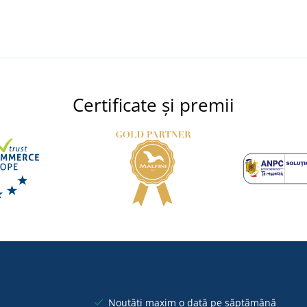
Certificate și premii
Noutăți maxim o dată pe săptămână