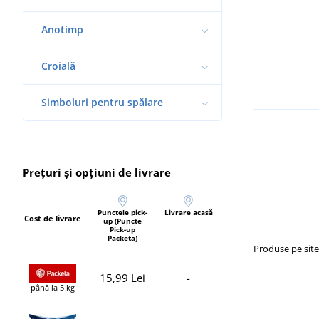
Anotimp
Croială
Simboluri pentru spălare
Prețuri și opțiuni de livrare
Punctele pick-
Livrare acasă
Cost de livrare
up (Puncte
Pick-up
Packeta)
Produse pe sit
15,99 Lei
-
până la 5 kg