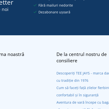
etter
Fără mailuri nedorite
 noi
Dezabonare ușoară
rma noastră
De la centrul nostru de
consiliere
Descoperiți TEE JAYS - marca 
cu tradiție din 1976
Cum să faceți față zilelor fierbin
confortabil și în siguranță
Aventura de vară începe cu bagaj