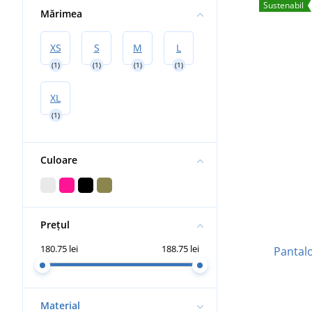
Sustenabil
Mărimea
XS
S
M
L
(1)
(1)
(1)
(1)
XL
(1)
Culoare
Prețul
180.75 lei
188.75 lei
Pantalo
Material