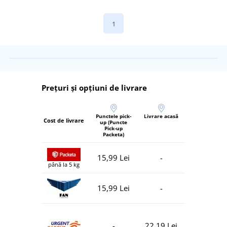
1
Prețuri și opțiuni de livrare
Punctele pick-
Livrare acasă
Cost de livrare
up (Puncte
Pick-up
Packeta)
15,99 Lei
-
până la 5 kg
15,99 Lei
-
-
22,19 Lei