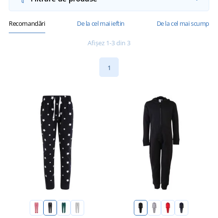
Recomandări
De la cel mai ieftin
De la cel mai scump
Afișez 1-3 din 3
1