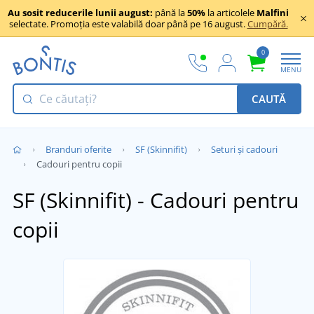
Au sosit reducerile lunii august:
până la
50%
la articolele
Malfini
selectate. Promoția este valabilă doar până pe 16 august.
Cumpără.
0
MENU
CAUTĂ
Branduri oferite
SF (Skinnifit)
Seturi și cadouri
Cadouri pentru copii
SF (Skinnifit) - Cadouri pentru
copii