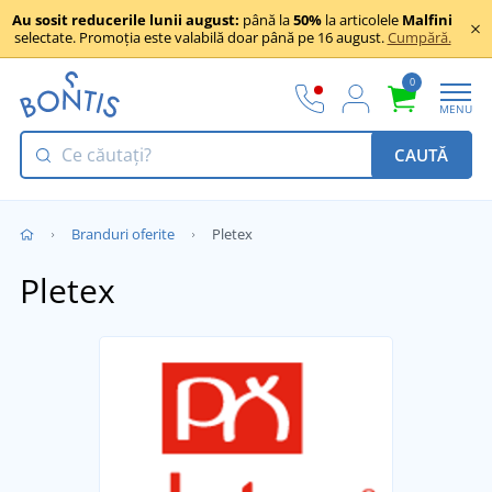
Au sosit reducerile lunii august:
până la
50%
la articolele
Malfini
selectate. Promoția este valabilă doar până pe 16 august.
Cumpără.
0
MENU
CAUTĂ
Branduri oferite
Pletex
Pletex