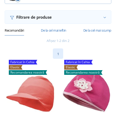
Filtrare de produse
Recomandări
De la cel mai ieftin
De la cel mai scump
Afișez 1-2 din 2
1
Fabricat în Cehia
Fabricat în Cehia
Elastic
Elastic
Recomandarea noastră
Recomandarea noastră