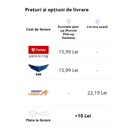
Prețuri și opțiuni de livrare
Punctele pick-
Livrare acasă
Cost de livrare
up (Puncte
Pick-up
Packeta)
15,99 Lei
-
până la 5 kg
15,99 Lei
-
-
22,19 Lei
+10 Lei
Plata la livrare