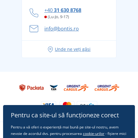
personal
Cum să faceți față zilelor fierbinți de vară confortabil
+40
31 630 8768
și în siguranță
(Lu-Jo, 9-17)
Aventura de vară începe cu bagajul - pregătiți-vă
info@bontis.ro
pentru vacanță fără griji
Idei de outfituri fresh pentru o vară relaxată
Unde ne veți găsi
Tricoul preferat City în rol principal: ținute pentru
orice ocazie!
Pentru ca site-ul să funcționeze corect
Pentru a vă oferi o experiență mai bună pe site-ul nostru, avem
nevoie de acordul dvs. pentru procesarea
cookie-urilor
- fișiere mici
Urmărește-ne pe rețelele sociale