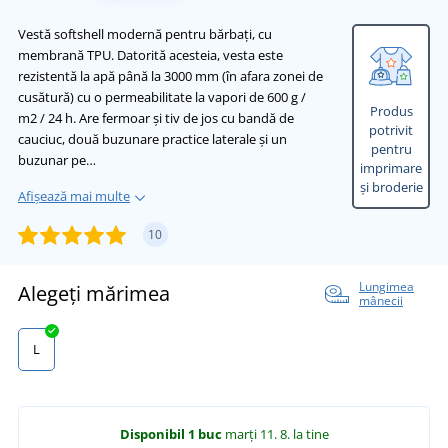
Vestă softshell modernă pentru bărbați, cu
membrană TPU. Datorită acesteia, vesta este
rezistentă la apă până la 3000 mm (în afara zonei de
cusătură) cu o permeabilitate la vapori de 600 g /
Produs
m2 / 24 h. Are fermoar și tiv de jos cu bandă de
potrivit
cauciuc, două buzunare practice laterale și un
pentru
buzunar pe…
imprimare
și broderie
Afișează mai multe
10
Lungimea
Alegeți mărimea
mânecii
L
Disponibil
1 buc
marți 11. 8.
la tine