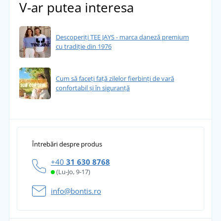
V-ar putea interesa
Descoperiți TEE JAYS - marca daneză premium
cu tradiție din 1976
Cum să faceți față zilelor fierbinți de vară
confortabil și în siguranță
Întrebări despre produs
+40
31 630 8768
(Lu-Jo, 9-17)
info@bontis.ro