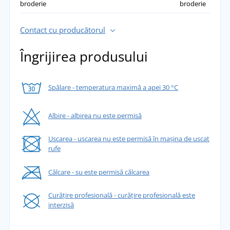
Bună vesta. Mărimea pe care am comandat-o
broderie
broderie
e confomră cu modelul dimensiunilor
specificate - se potrivește!
Contact cu producătorul
přidáno 02.11.2023
Îngrijirea produsului
Spălare - temperatura maximă a apei 30 °C
Albire - albirea nu este permisă
Uscarea - uscarea nu este permisă în mașina de uscat
rufe
Călcare - su este permisă călcarea
Curățire profesională - curățire profesională este
interzisă