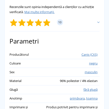
Recenziile sunt opinia independentă a clienților cu achiziție
verificată.
Mai multe informații.
10
ADĂUGĂ PROPRIA EVALUARE
Parametri
Vlasta
Producătorul
Canis (CXS)
Vesta este grozavă, iar magazinul este rapid și
Culoare
negru
de încredere 😊
přidáno 19.12.2025
Sex
masculin
Material
96% poliester / 4% elastan
Marcela
Vesta este grozavă!!!
Glugă
fără glugă
přidáno 16.05.2024
Anotimp
primăvara
,
toamna
Evžen
Imprimare și
Produs potrivit pentru imprimare și