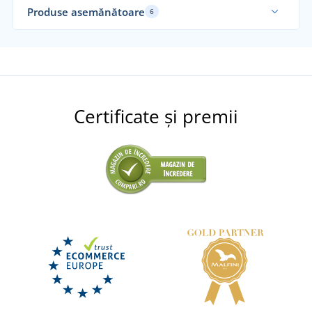
Produse asemănătoare
6
Certificate și premii
Vestă softshell pentru femei CXS HEBRON
DISPONIBIL
marți 11. 8.
la tine
Vestă softshell pentru bărbați TOPEKA
96,75 lei