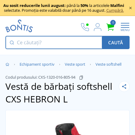
Au sosit reducerile lunii august:
până la
50%
la articolele
Malfini
selectate. Promoția este valabilă doar până pe 16 august.
Cumpără.
0
MENU
CAUTĂ
Echipament sportiv
Veste sport
Veste softshell
Codul produsului:
CXS-1320-016-805-94
Vestă de bărbați softshell
CXS HEBRON
L