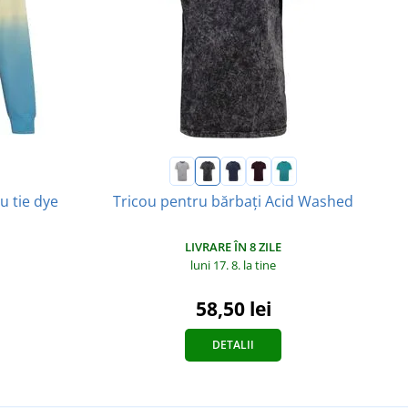
u tie dye
Tricou pentru bărbați Acid Washed
LIVRARE ÎN 8 ZILE
luni 17. 8.
la tine
58,50 lei
DETALII