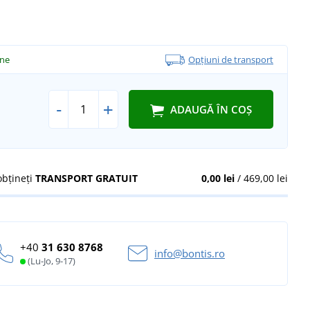
ine
Opțiuni de transport
-
+
ADAUGĂ ÎN COȘ
obțineți
TRANSPORT GRATUIT
0,00 lei
/ 469,00 lei
+40
31 630 8768
info@bontis.ro
(Lu-Jo, 9-17)