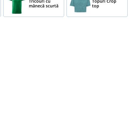
Tricouri cu
Topuri Crop
mânecă scurtă
top