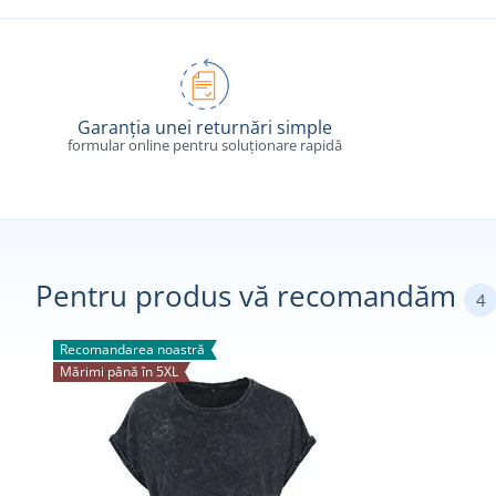
Garanția unei returnări simple
formular online pentru soluționare rapidă
Pentru produs vă recomandăm
4
Recomandarea noastră
Mărimi până în 5XL