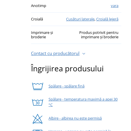
Anotimp
vara
Croială
Cusături laterale
,
Croială lejeră
Imprimare și
Produs potrivit pentru
broderie
imprimare și broderie
Contact cu producătorul
Îngrijirea produsului
Spălare - spălare fină
Spălare - temperatura maximă a apei 30
°C
Albire - albirea nu este permisă