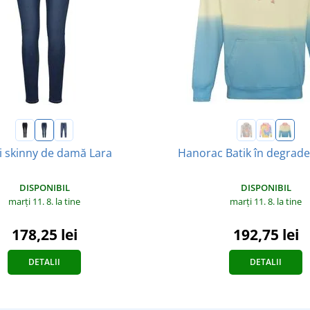
i skinny de damă Lara
Hanorac Batik în degrade
DISPONIBIL
DISPONIBIL
marți 11. 8.
la tine
marți 11. 8.
la tine
178,25 lei
192,75 lei
DETALII
DETALII