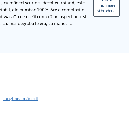
, cu mâneci scurte și decolteu rotund, este
imprimare
ortabil, din bumbac 100%. Are o combinație
și broderie
id-wash", ceea ce îi conferă un aspect unic și
lasică, mai degrabă lejeră, cu mâneci…
Lungimea mânecii