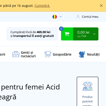
oar până pe 16 august.
Cumpără.
Contul meu
0
0,00 lei
Cumpărați încă de
469,00 lei
și
transportul îl aveți gratuit
cu TVA
Genți și
orii
Gospodărie
Noutăți
rucsacuri
 pentru femei Acid
neagră
Produs
potrivit
pentru