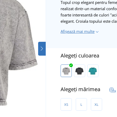
Topul crop elegant pentru femei
realizat dintr-un material conf
foarte interesantă de culori "ac
elegant. Croiala topului este c
Afișează mai multe
Alegeți culoarea
Alegeți mărimea
XS
L
XL