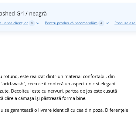
Washed
Gri / neagră
aluarea clienților
Pentru produs vă recomandăm
Produse as
0
4
 rotund, este realizat dintr-un material confortabil, din
acid-wash", ceea ce îi conferă un aspect unic și elegant.
zute. Decolteul este cu nervuri, partea de jos este cusută
rită căreia cămașa își păstrează forma bine.
Nu se garantează o livrare identică cu cea din poză. Diferențele