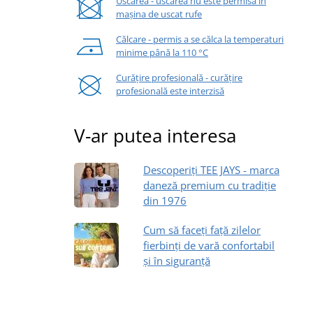
Uscarea - uscarea nu este permisă în
mașina de uscat rufe
Călcare - permis a se călca la temperaturi
minime până la 110 °C
Curățire profesională - curățire
profesională este interzisă
V-ar putea interesa
Descoperiți TEE JAYS - marca
daneză premium cu tradiție
din 1976
Cum să faceți față zilelor
fierbinți de vară confortabil
și în siguranță