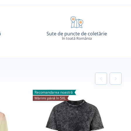
ă
Sute de puncte de coletărie
în toată România
Recomandarea noastră
Mărimi până în 5XL