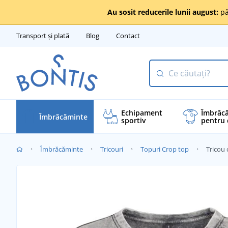
Au sosit reducerile lunii august:
pâ
Transport și plată
Blog
Contact
Echipament
Îmbrăc
Îmbrăcăminte
sportiv
pentru 
Îmbrăcăminte
Tricouri
Topuri Crop top
Tricou