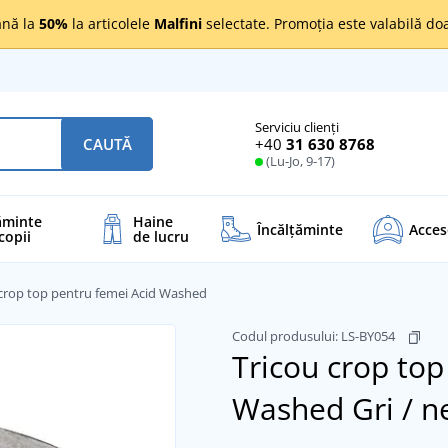
nă la
50%
la articolele
Malfini
selectate. Promoția este valabilă d
Serviciu clienți
+40
31 630 8768
CAUTĂ
(Lu-Jo, 9-17)
ăminte
Haine
Încălţăminte
Acces
copii
de lucru
 crop top pentru femei Acid Washed
Codul produsului:
LS-BY054
Tricou crop top
Washed
Gri / 