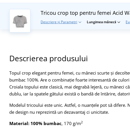
Tricou crop top pentru femei Acid 
Descriere și Parametri
Lungimea mânecii
Ev
Descrierea produsului
Topul crop elegant pentru femei, cu mâneci scurte și decolteu
bumbac 100%. Are o combinație foarte interesantă de culori "
Croiala topului este clasică, mai degrabă lejeră, cu mâneci că
dublu, iar la spatele gâtului există o bandă de întărire, dato
Modelul tricoului este unic. Astfel, o nuanțele pot să difere. 
de design nu reprezintă un dezavantaj ci unicitate.
2
Material:
100% bumbac
, 170 g/m