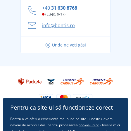
personal
Cum să faceți față zilelor fierbinți de vară confortabil
+40
31 630 8768
și în siguranță
(Lu-Jo, 9-17)
Aventura de vară începe cu bagajul - pregătiți-vă
info@bontis.ro
pentru vacanță fără griji
Idei de outfituri fresh pentru o vară relaxată
Unde ne veți găsi
Tricoul preferat City în rol principal: ținute pentru
orice ocazie!
Pentru ca site-ul să funcționeze corect
Pentru a vă oferi o experiență mai bună pe site-ul nostru, avem
nevoie de acordul dvs. pentru procesarea
cookie-urilor
- fișiere mici
Urmărește-ne pe rețelele sociale