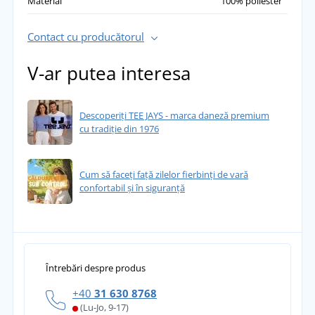
Material
100% poliester
Contact cu producătorul
V-ar putea interesa
Descoperiți TEE JAYS - marca daneză premium
cu tradiție din 1976
Cum să faceți față zilelor fierbinți de vară
confortabil și în siguranță
Întrebări despre produs
+40
31 630 8768
(Lu-Jo, 9-17)