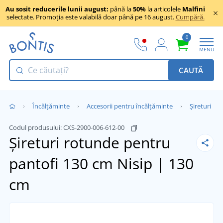
Au sosit reducerile lunii august:
până la
50%
la articolele
Malfini
selectate. Promoția este valabilă doar până pe 16 august.
Cumpără.
0
MENU
CAUTĂ
Încălţăminte
Accesorii pentru încălțăminte
Șireturi
Codul produsului:
CXS-2900-006-612-00
Șireturi rotunde pentru
pantofi 130 cm
Nisip | 130
cm