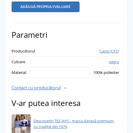
ADĂUGĂ PROPRIA EVALUARE
Parametri
Producătorul
Canis (CXS)
Culoare
negru
Material
100% poliester
Contact cu producătorul
V-ar putea interesa
Descoperiți TEE JAYS - marca daneză premium
cu tradiție din 1976