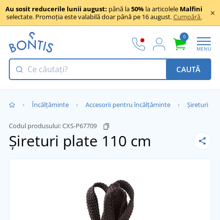
Au sosit reducerile lunii august:
până la
50%
la articolele
Malfini
selectate. Promoția este valabilă doar până pe 16 august.
Cumpără.
0
MENU
CAUTĂ
Încălţăminte
Accesorii pentru încălțăminte
Șireturi
Codul produsului:
CXS-P67709
Șireturi plate 110 cm