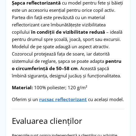
Șapca reflectorizantă
cu model pentru fete și băieți
este un accesoriu esențial pentru orice copil activ.
Partea din față este prevăzută cu un material
reflectorizant care îmbunătățește vizibilitatea
copilului
în condiții de vizibilitate redusă
– ideală
pentru drumul spre școală, joacă, sport sau excursii.
Modelul de pe spate adaugă un aspect atractiv.
Cozorocul protejează fața de soare, iar datorită
sistemului de reglare, șapca se poate adapta
pentru
o circumferință de 50–58 cm
. Această șapcă
îmbină siguranța, designul jucăuș și funcționalitatea.
Material:
100% poliester; 120 g/m²
Oferim și un
rucsac reflectorizant
cu același model.
Evaluarea clienților
Recenziile sunt opinia independentă a clienților cu achiziție