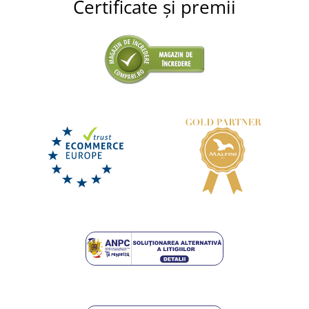
Certificate și premii
Rucsac pentru copii cu șnur și element
reflectorizant
LIVRARE ÎN 8 ZILE
luni 17. 8.
la tine
34,50 lei
DETALII