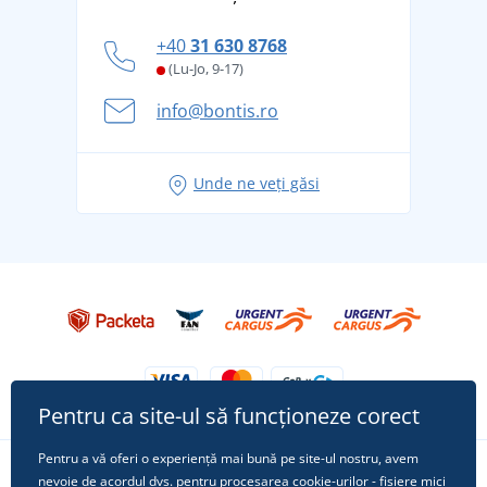
tradiție din 1976
personal
Cum să faceți față zilelor fierbinți de vară confortabil
+40
31 630 8768
și în siguranță
(Lu-Jo, 9-17)
Aventura de vară începe cu bagajul - pregătiți-vă
info@bontis.ro
pentru vacanță fără griji
Idei de outfituri fresh pentru o vară relaxată
Unde ne veți găsi
Tricoul preferat City în rol principal: ținute pentru
orice ocazie!
Pentru ca site-ul să funcționeze corect
Pentru a vă oferi o experiență mai bună pe site-ul nostru, avem
nevoie de acordul dvs. pentru procesarea
cookie-urilor
- fișiere mici