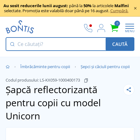
Au sosit reducerile lunii august:
până la
50%
la articolele
Malfini
selectate. Promoția este valabilă doar până pe 16 august.
Cumpără.
0
MENU
CAUTĂ
Îmbrăcăminte pentru copii
Șepci și căciuli pentru copii
Codul produsului:
LS-KX059-1000400173
Șapcă reflectorizantă
pentru copii cu model
Unicorn