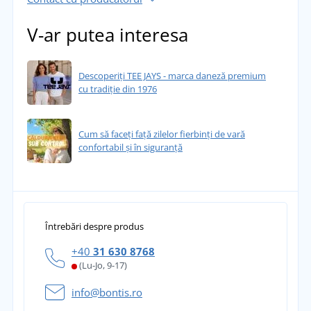
V-ar putea interesa
Descoperiți TEE JAYS - marca daneză premium
cu tradiție din 1976
Cum să faceți față zilelor fierbinți de vară
confortabil și în siguranță
Întrebări despre produs
+40
31 630 8768
(Lu-Jo, 9-17)
info@bontis.ro