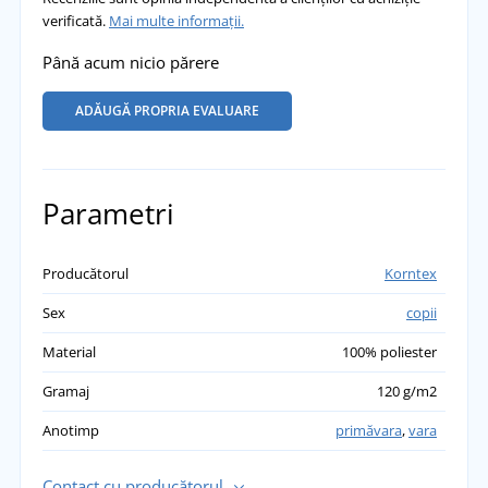
verificată.
Mai multe informații.
Până acum nicio părere
ADĂUGĂ PROPRIA EVALUARE
Parametri
Producătorul
Korntex
Sex
copii
Material
100% poliester
Gramaj
120 g/m2
Anotimp
primăvara
,
vara
Contact cu producătorul