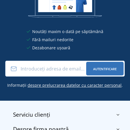
Noutăți maxim o dată pe săptămână
Fără mailuri nedorite
Dezabonare ușoară
AUTENTIFICARE
Informații
despre prelucrarea datelor cu caracter personal
.
Serviciu clienți
Despre firma noastră
Contact