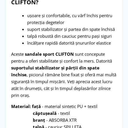
CLIFTON?
ușoare și confortabile, cu vârf închis pentru
protecția degetelor
suport stabilizator și partea din spate închisă
talpă robustă din cauciuc pentru pași siguri
încălțare rapidă datorită șnururilor elastice
Aceste
sandale sport CLIFTON
sunt concepute
pentru a oferi stabilitate și confort la mers. Datorită
suportului stabilizator și părții din spate
închise
, piciorul rămâne bine fixat și oferă mai multă
siguranță în timpul mișcării. Veți aprecia acest lucru
atât în drumeții, cât și în timpul deplasărilor zilnice
prin oraș.
Material: față
- material sintetic PU + textil
căptușeală
- textil
branț
- ABSORBA XTR
talpă
- cauciuc SPILLETA