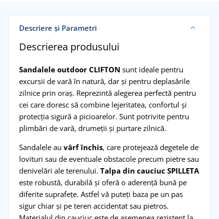
Descriere și Parametri
Descrierea produsului
Sandalele outdoor CLIFTON
sunt ideale pentru
excursii de vară în natură, dar și pentru deplasările
zilnice prin oraș. Reprezintă alegerea perfectă pentru
cei care doresc să combine lejeritatea, confortul și
protecția sigură a picioarelor. Sunt potrivite pentru
plimbări de vară, drumeții și purtare zilnică.
Sandalele au
vârf închis
, care protejează degetele de
lovituri sau de eventuale obstacole precum pietre sau
denivelări ale terenului.
Talpa din cauciuc SPILLETA
este robustă, durabilă și oferă o aderență bună pe
diferite suprafețe. Astfel vă puteți baza pe un pas
sigur chiar și pe teren accidentat sau pietros.
Materialul din cauciuc este de asemenea rezistent la