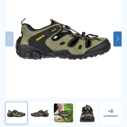
+8
următoare