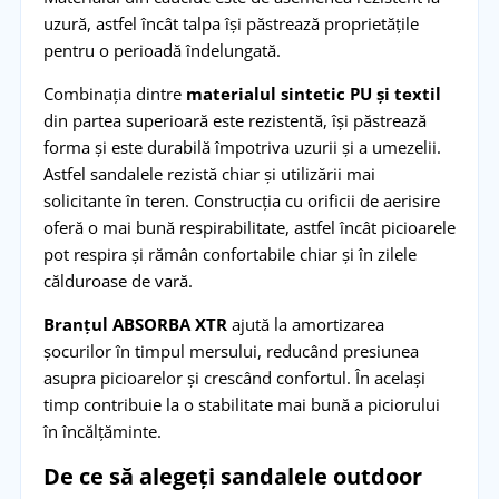
uzură, astfel încât talpa își păstrează proprietățile
pentru o perioadă îndelungată.
Combinația dintre
materialul sintetic PU și textil
din partea superioară este rezistentă, își păstrează
forma și este durabilă împotriva uzurii și a umezelii.
Astfel sandalele rezistă chiar și utilizării mai
solicitante în teren. Construcția cu orificii de aerisire
oferă o mai bună respirabilitate, astfel încât picioarele
pot respira și rămân confortabile chiar și în zilele
călduroase de vară.
Branțul ABSORBA XTR
ajută la amortizarea
șocurilor în timpul mersului, reducând presiunea
asupra picioarelor și crescând confortul. În același
timp contribuie la o stabilitate mai bună a piciorului
în încălțăminte.
De ce să alegeți sandalele outdoor