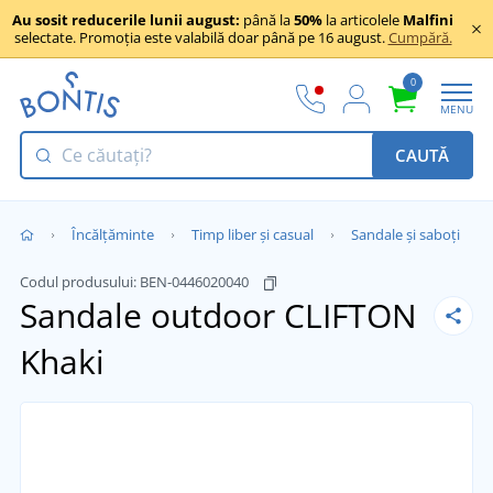
Au sosit reducerile lunii august:
până la
50%
la articolele
Malfini
selectate. Promoția este valabilă doar până pe 16 august.
Cumpără.
0
MENU
CAUTĂ
Încălţăminte
Timp liber și casual
Sandale și saboți
Codul produsului:
BEN-0446020040
Sandale outdoor CLIFTON
Khaki