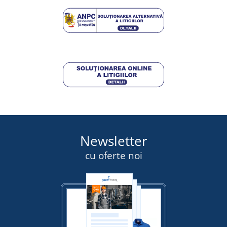
DETALII
247,50 lei
DETALII
Newsletter
cu oferte noi