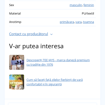
Sex
masculin
,
feminin
Material
PU/textil
Anotimp
primăvara
,
vara
,
toamna
Contact cu producătorul
V-ar putea interesa
Descoperiți TEE JAYS - marca daneză premium
cu tradiție din 1976
Cum să faceți față zilelor fierbinți de vară
confortabil și în siguranță