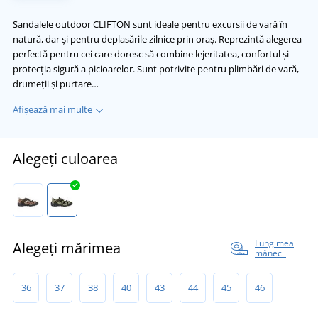
Sandalele outdoor CLIFTON sunt ideale pentru excursii de vară în
natură, dar și pentru deplasările zilnice prin oraș. Reprezintă alegerea
perfectă pentru cei care doresc să combine lejeritatea, confortul și
protecția sigură a picioarelor. Sunt potrivite pentru plimbări de vară,
drumeții și purtare…
Afișează mai multe
Alegeți culoarea
Lungimea
Alegeți mărimea
mânecii
36
37
38
40
43
44
45
46