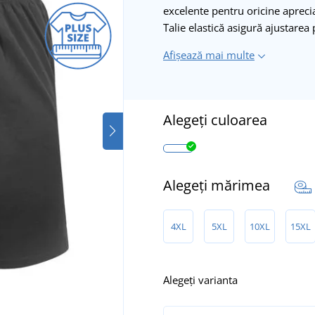
excelente pentru oricine aprecia
Talie elastică asigură ajustarea 
Afișează mai multe
Alegeți culoarea
Alegeți mărimea
4XL
5XL
10XL
15XL
Alegeți varianta