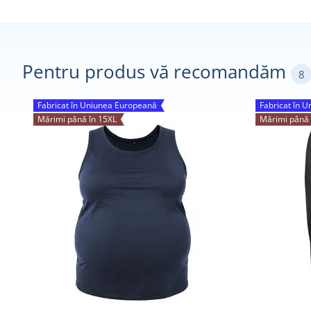
Pentru produs vă recomandăm
8
Fabricat în Uniunea Europeană
Fabricat în 
Mărimi până în 15XL
Mărimi până 