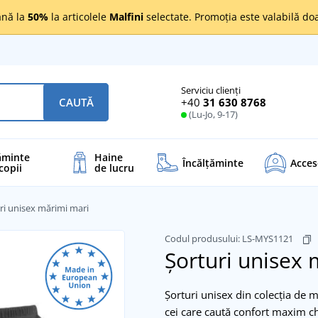
nă la
50%
la articolele
Malfini
selectate. Promoția este valabilă d
Serviciu clienți
+40
31 630 8768
CAUTĂ
(Lu-Jo, 9-17)
ăminte
Haine
Încălţăminte
Acces
copii
de lucru
ri unisex mărimi mari
Codul produsului:
LS-MYS1121
Șorturi unisex
Șorturi unisex din colecția de 
cei care caută confort maxim chia