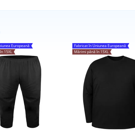
Uniunea Europeană
Fabricat în Uniunea Europeană
în 15XL
Mărimi până în 15XL