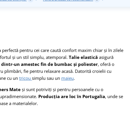
 perfectă pentru cei care caută confort maxim chiar și în zilele
fortul și un stil simplu, atemporal.
Talie elastică
asigură
 dintr-un amestec fin de bumbac și poliester
, oferă o
ru plimbări, fie pentru relaxare acasă. Datorită croielii cu
nune cu un
tricou
simplu sau un
maieu
.
iners Mate
și sunt potriviți și pentru persoanele cu o
i supradimensionate.
Producția are loc în Portugalia
, unde se
oase a materialelor.