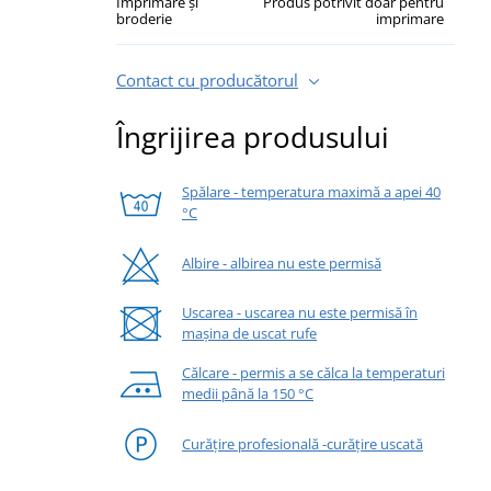
Imprimare și
Produs potrivit doar pentru
broderie
imprimare
Contact cu producătorul
Îngrijirea produsului
Spălare - temperatura maximă a apei 40
°C
Albire - albirea nu este permisă
Uscarea - uscarea nu este permisă în
mașina de uscat rufe
Călcare - permis a se călca la temperaturi
medii până la 150 °C
Curățire profesională -curățire uscată