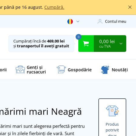
oar până pe 16 august.
Cumpără.
Contul meu
0
0,00 lei
Cumpărați încă de
469,00 lei
și
transportul îl aveți gratuit
cu TVA
Genți și
orii
Gospodărie
Noutăți
rucsacuri
 mărimi mari
Neagră
Produs
mărimi mari sunt alegerea perfectă pentru
potrivit
r și în zilele fierbinți de vară. Sunt
doar