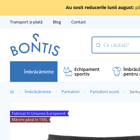
Au sosit reducerile lunii august:
pâ
Transport și plată
Blog
Contact
Echipament
Îmbrăc
Îmbrăcăminte
sportiv
pentru 
Îmbrăcăminte
Pantaloni
Pantaloni scurți
Șortu
Fabricat în Uniunea Europeană
Mărimi până în 15XL