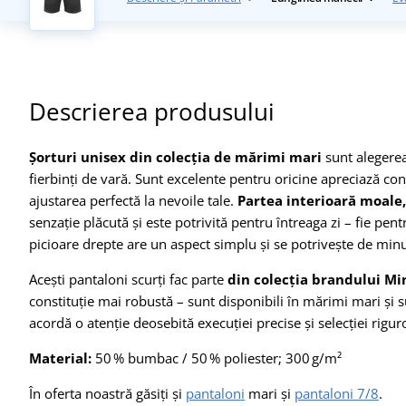
Descrierea produsului
Șorturi unisex din colecția de mărimi mari
sunt alegerea
fierbinți de vară. Sunt excelente pentru oricine apreciază con
ajustarea perfectă la nevoile tale.
Partea interioară moale,
senzație plăcută și este potrivită pentru întreaga zi – fie pent
picioare drepte are un aspect simplu și se potrivește de mi
Acești pantaloni scurți fac parte
din colecția brandului M
constituție mai robustă – sunt disponibili în mărimi mari ș
acordă o atenție deosebită execuției precise și selecției rigur
Material:
50 % bumbac / 50 % poliester; 300 g/m²
În oferta noastră găsiți și
pantaloni
mari și
pantaloni 7/8
.