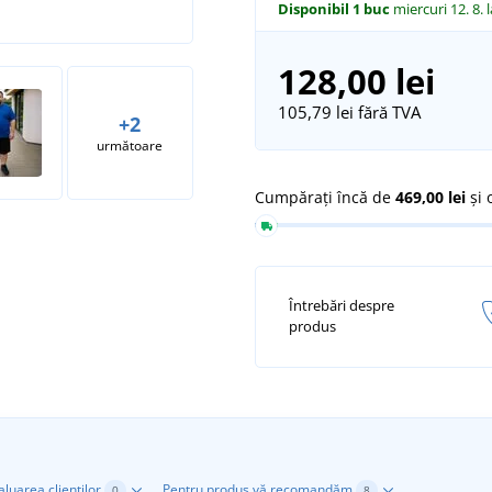
Disponibil
1 buc
miercuri 12. 8.
128,00 lei
105,79 lei
fără TVA
+2
următoare
Cumpărați încă de
469,00 lei
și 
Întrebări despre
produs
aluarea clienților
Pentru produs vă recomandăm
0
8