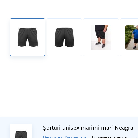
Șorturi unisex mărimi mari
Neagră
Descriere și Parametri
Lungimea mânecii
Ev