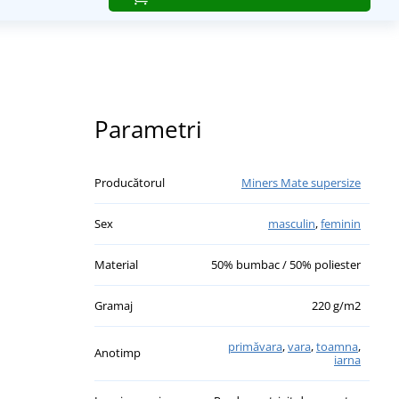
Parametri
Producătorul
Miners Mate supersize
Sex
masculin
,
feminin
Material
50% bumbac / 50% poliester
Gramaj
220 g/m2
primăvara
,
vara
,
toamna
,
Anotimp
iarna