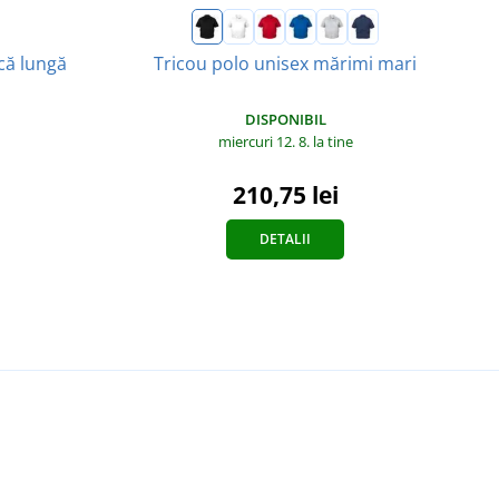
că lungă
Tricou polo unisex mărimi mari
DISPONIBIL
miercuri 12. 8.
la tine
210,75 lei
DETALII