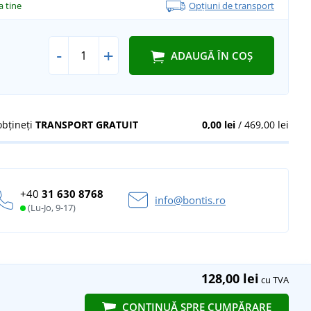
la tine
Opțiuni de transport
-
+
ADAUGĂ ÎN COȘ
obțineți
TRANSPORT GRATUIT
0,00 lei
/ 469,00 lei
+40
31 630 8768
info@bontis.ro
(Lu-Jo, 9-17)
128,00 lei
cu TVA
CONTINUĂ SPRE CUMPĂRARE