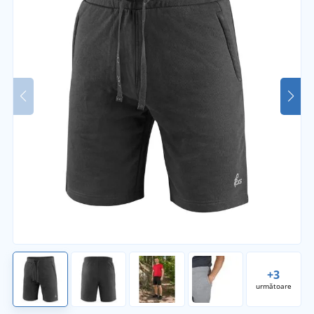
+3
următoare