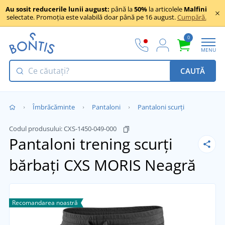
Au sosit reducerile lunii august:
până la
50%
la articolele
Malfini
selectate. Promoția este valabilă doar până pe 16 august.
Cumpără.
0
MENU
CAUTĂ
Îmbrăcăminte
Pantaloni
Pantaloni scurți
Codul produsului:
CXS-1450-049-000
Pantaloni trening scurți
bărbați CXS MORIS
Neagră
Recomandarea noastră