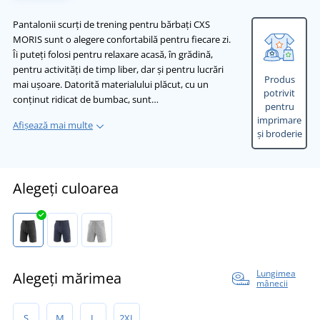
Pantalonii scurți de trening pentru bărbați CXS
MORIS sunt o alegere confortabilă pentru fiecare zi.
Îi puteți folosi pentru relaxare acasă, în grădină,
pentru activități de timp liber, dar și pentru lucrări
Produs
mai ușoare. Datorită materialului plăcut, cu un
potrivit
conținut ridicat de bumbac, sunt…
pentru
imprimare
Afișează mai multe
și broderie
Alegeți culoarea
Lungimea
Alegeți mărimea
mânecii
S
M
L
2XL