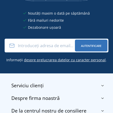
Noutăți maxim o dată pe săptămână
Fără mailuri nedorite
Dezabonare ușoară
AUTENTIFICARE
Informații
despre prelucrarea datelor cu caracter personal
.
Serviciu clienți
Despre firma noastră
Contact
Termenii și condițiile
De la centrul nostru de consiliere
Despre noi