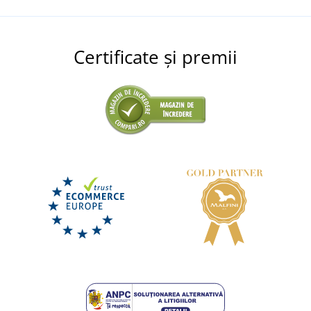
Certificate și premii
Pantaloni scurți din denim CXS MURET pentru
bărbați
DISPONIBIL
miercuri 12. 8.
la tine
161,50 lei