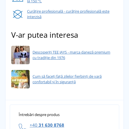
la 150 °C
Curățire profesională - curățire profesională este
interzisă
V-ar putea interesa
Descoperiți TEE JAYS - marca daneză premium
cu tradiție din 1976
Cum să faceți față zilelor fierbinți de vară
confortabil și în siguranță
Întrebări despre produs
+40
31 630 8768