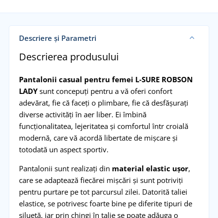
Descriere și Parametri
Descrierea produsului
Pantalonii casual pentru femei L‑SURE ROBSON
LADY
sunt concepuți pentru a vă oferi confort
adevărat, fie că faceţi o plimbare, fie că desfăşuraţi
diverse activităţi în aer liber. Ei îmbină
funcționalitatea, lejeritatea și comfortul într croială
modernă, care vă acordă libertate de mișcare și
totodată un aspect sportiv.
Pantalonii sunt realizați din
material elastic ușor
,
care se adaptează fiecărei mișcări și sunt potriviți
pentru purtare pe tot parcursul zilei. Datorită taliei
elastice, se potrivesc foarte bine pe diferite tipuri de
siluetă, iar prin chingi în talie se poate adăuga o