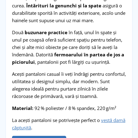
curea.
Întărituri la genunchi și la spate
asigură o
durabilitate sporită în activități exterioare, acolo unde
hainele sunt supuse unui uz mai mare.
Două
buzunare practice
în față, unul în spate și
unul pe coapsă oferă suficient spațiu pentru telefon,
chei și alte mici obiecte pe care doriți să le aveți la
îndemână. Datorită
fermoarului în partea de jos a
piciorului
, pantalonii pot fi lărgiți cu ușurință.
Acești pantaloni casual îi veți îndrăgi pentru confortul,
utilitatea și designul simplu, dar modern. Sunt
alegerea ideală pentru purtare zilnică în zilele
răcoroase de primăvară, vară și toamnă.
Material:
92 % poliester / 8 % spandex, 220 g/m²
La acești pantaloni se potrivește perfect o
vestă damă
căptușită
.