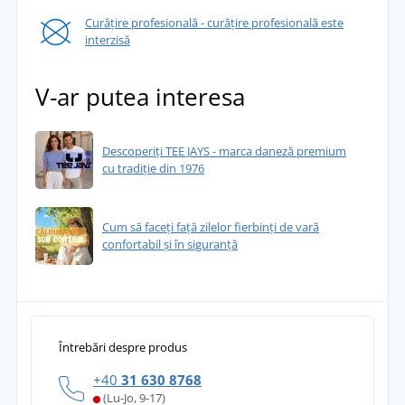
Curățire profesională - curățire profesională este
interzisă
V-ar putea interesa
Descoperiți TEE JAYS - marca daneză premium
cu tradiție din 1976
Cum să faceți față zilelor fierbinți de vară
confortabil și în siguranță
Întrebări despre produs
+40
31 630 8768
(Lu-Jo, 9-17)