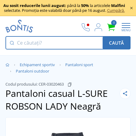
Au sosit reducerile lunii august:
până la
50%
la articolele
Malfini
selectate. Promoția este valabilă doar până pe 16 august.
Cumpără.
0
MENU
CAUTĂ
Echipament sportiv
Pantaloni sport
Pantaloni outdoor
Codul produsului:
CER-03020463
Pantaloni casual L‑SURE
ROBSON LADY
Neagră