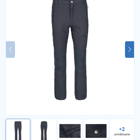
+2
următoare