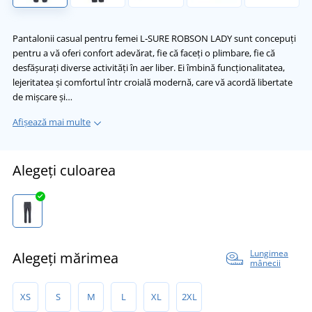
Pantalonii casual pentru femei L‑SURE ROBSON LADY sunt concepuți
pentru a vă oferi confort adevărat, fie că faceţi o plimbare, fie că
desfăşuraţi diverse activităţi în aer liber. Ei îmbină funcționalitatea,
lejeritatea și comfortul într croială modernă, care vă acordă libertate
de mișcare și…
Afișează mai multe
Alegeți culoarea
Lungimea
Alegeți mărimea
mânecii
XS
S
M
L
XL
2XL