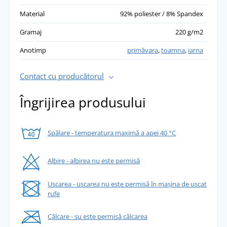
Material
92% poliester / 8% Spandex
Gramaj
220 g/m2
Anotimp
primăvara
,
toamna
,
iarna
Contact cu producătorul
Îngrijirea produsului
Spălare - temperatura maximă a apei 40 °C
Albire - albirea nu este permisă
Uscarea - uscarea nu este permisă în mașina de uscat
rufe
Călcare - su este permisă călcarea