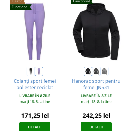
Elastic
Funcțional
Funcțional
Colanți sport femei
Hanorac sport pentru
poliester reciclat
femei JN531
LIVRARE ÎN 8 ZILE
LIVRARE ÎN 8 ZILE
marți 18. 8.
la tine
marți 18. 8.
la tine
171,25 lei
242,25 lei
DETALII
DETALII