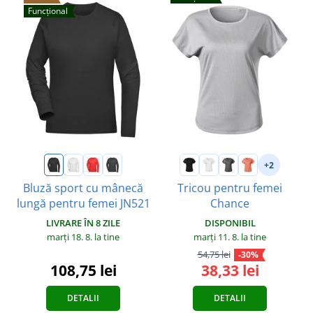
Funcțional
+2
Bluză sport cu mânecă
Tricou pentru femei
lungă pentru femei JN521
Chance
LIVRARE ÎN 8 ZILE
DISPONIBIL
marți 18. 8.
la tine
marți 11. 8.
la tine
54,75 lei
-30%
108,75 lei
38,33 lei
DETALII
DETALII