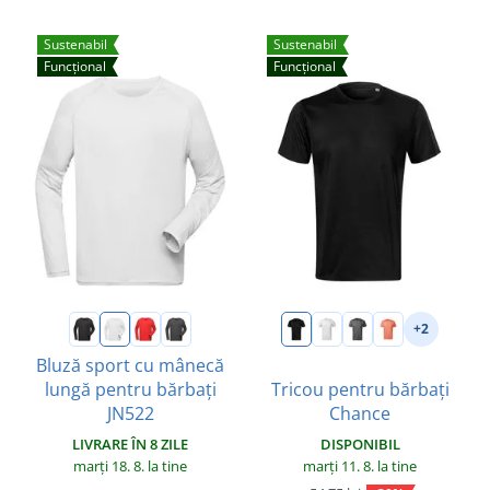
Sustenabil
Sustenabil
Funcțional
Funcțional
+2
Bluză sport cu mânecă
lungă pentru bărbați
Tricou pentru bărbați
JN522
Chance
LIVRARE ÎN 8 ZILE
DISPONIBIL
marți 18. 8.
la tine
marți 11. 8.
la tine