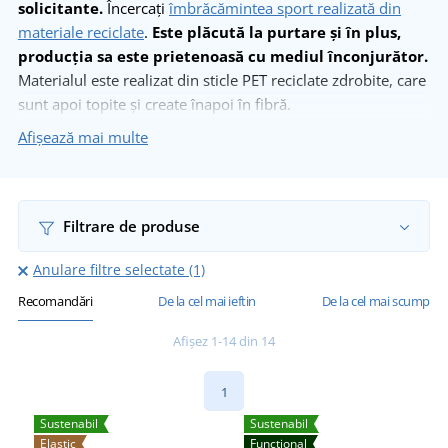
solicitante.
Încercați
îmbrăcămintea sport realizată din
materiale reciclate
.
Este plăcută la purtare și în plus,
producția sa este prietenoasă cu mediul înconjurător.
Materialul este realizat din sticle PET reciclate zdrobite, care
sunt apoi topite și create înapoi în fibră.
Afișează mai multe
Afișează mai multe
Filtrare de produse
Anulare filtre selectate (1)
Recomandări
De la cel mai ieftin
De la cel mai scump
Afișez 1-14 din 14
1
Sustenabil
Sustenabil
Elastic
Funcțional