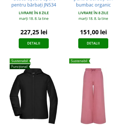
pentru bărbați JN534
bumbac organic
LIVRARE ÎN 8 ZILE
LIVRARE ÎN 8 ZILE
marți 18. 8.
la tine
marți 18. 8.
la tine
227,25 lei
151,00 lei
DETALII
DETALII
Sustenabil
Sustenabil
Funcțional