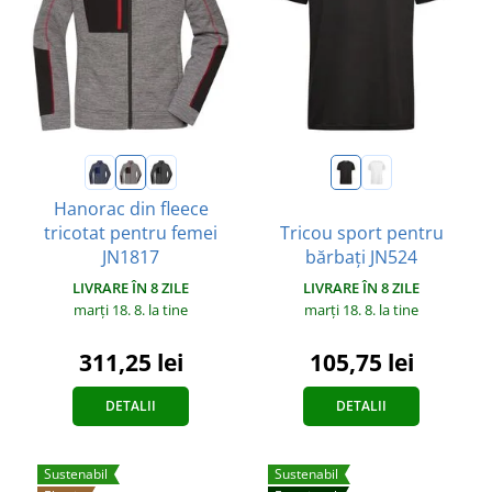
Hanorac din fleece
tricotat pentru femei
Tricou sport pentru
JN1817
bărbați JN524
LIVRARE ÎN 8 ZILE
LIVRARE ÎN 8 ZILE
marți 18. 8.
la tine
marți 18. 8.
la tine
311,25 lei
105,75 lei
DETALII
DETALII
Sustenabil
Sustenabil