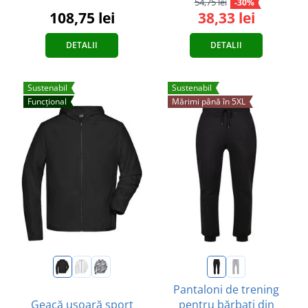
54,75 lei
-30%
108,75 lei
38,33 lei
DETALII
DETALII
Sustenabil
Sustenabil
Funcțional
Mărimi până în 5XL
Pantaloni de trening
Geacă ușoară sport
pentru bărbați din