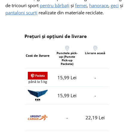
de tricouri sport
pentru bărbați
și
femei
,
hanorace
,
geci
și
pantaloni scurți
realizate din materiale reciclate.
Prețuri și opțiuni de livrare
Punctele pick-
Livrare acasă
Cost de livrare
up (Puncte
Pick-up
Packeta)
15,99 Lei
-
până la 5 kg
15,99 Lei
-
-
22,19 Lei