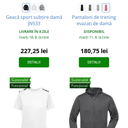
Geacă sport subțire damă
Pantaloni de trening
JN533
evazați de damă
LIVRARE ÎN 8 ZILE
DISPONIBIL
marți 18. 8.
la tine
marți 11. 8.
la tine
227,25 lei
180,75 lei
DETALII
DETALII
Sustenabil
Sustenabil
Funcțional
Funcțional