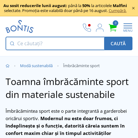
Au sosit reducerile lunii august:
până la
50%
la articolele
Malfini
selectate. Promoția este valabilă doar până pe 16 august.
Cumpără.
0
MENU
CAUTĂ
Modă sustenabilă
Îmbrăcăminte sport
Toamna îmbrăcăminte sport
din materiale sustenabile
Îmbrăcămintea sport este o parte integrantă a garderobei
oricărui sportiv.
Modernul nu este doar frumos, ci
îndeplinește și o funcție, datorită căreia suntem în
confort maxim chiar și în timpul activităților