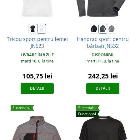
Tricou sport pentru femei
Hanorac sport pentru
JN523
bărbați JN532
LIVRARE ÎN 8 ZILE
DISPONIBIL
marți 18. 8.
la tine
marți 11. 8.
la tine
105,75 lei
242,25 lei
DETALII
DETALII
Sustenabil
Sustenabil
Funcțional