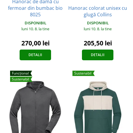
Hanorac de damă cu
fermoar din bumbac bio
Hanorac colorat unisex cu
8025
glugă Collins
DISPONIBIL
DISPONIBIL
luni 10. 8.
la tine
luni 10. 8.
la tine
270,00 lei
205,50 lei
DETALII
DETALII
Funcțional
Sustenabil
Sustenabil