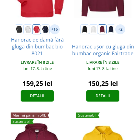
+16
+2
Hanorac de damă fără
glugă din bumbac bio
Hanorac ușor cu glugă din
8021
bumbac organic Fairtrade
LIVRARE ÎN 8 ZILE
LIVRARE ÎN 8 ZILE
luni 17. 8.
la tine
luni 17. 8.
la tine
159,25 lei
150,25 lei
DETALII
DETALII
Mărimi până în 5XL
Sustenabil
Sustenabil