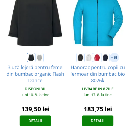
+15
Bluză lejeră pentru femei
Hanorac pentru copii cu
din bumbac organic Flash
fermoar din bumbac bio
Dance
8026k
DISPONIBIL
LIVRARE ÎN 8 ZILE
luni 10. 8.
la tine
luni 17. 8.
la tine
139,50 lei
183,75 lei
DETALII
DETALII