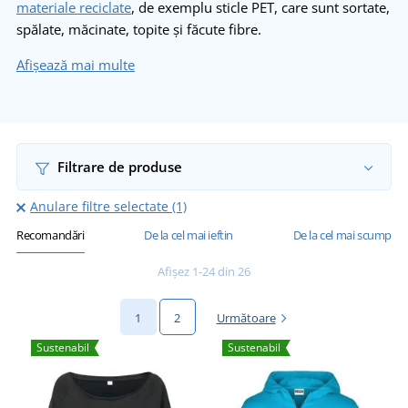
materiale reciclate
, de exemplu sticle PET, care sunt sortate,
spălate, măcinate, topite și făcute fibre.
Afișează mai multe
Filtrare de produse
Anulare filtre selectate (1)
Recomandări
De la cel mai ieftin
De la cel mai scump
Afișez 1-24 din 26
1
2
Următoare
Sustenabil
Sustenabil