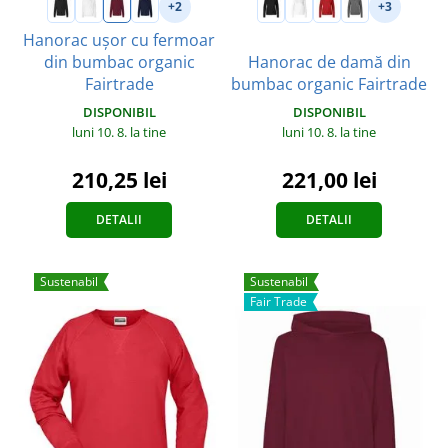
+2
+3
Hanorac ușor cu fermoar
din bumbac organic
Hanorac de damă din
Fairtrade
bumbac organic Fairtrade
DISPONIBIL
DISPONIBIL
luni 10. 8.
la tine
luni 10. 8.
la tine
210,25 lei
221,00 lei
DETALII
DETALII
Sustenabil
Sustenabil
Fair Trade