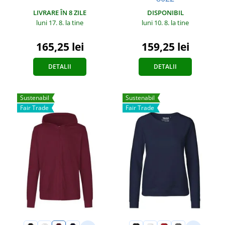
LIVRARE ÎN 8 ZILE
DISPONIBIL
luni 17. 8.
la tine
luni 10. 8.
la tine
165,25 lei
159,25 lei
DETALII
DETALII
Sustenabil
Sustenabil
Fair Trade
Fair Trade