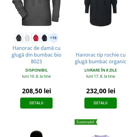
+16
Hanorac de damă cu
Hanorac tip rochie cu
glugă din bumbac bio
glugă bumbac organic
8023
LIVRARE ÎN 8 ZILE
DISPONIBIL
luni 17. 8.
la tine
luni 10. 8.
la tine
232,00 lei
208,50 lei
DETALII
DETALII
Sustenabil