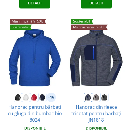
DETALII
DETALII
Mărimi până în 5XL
Sustenabil
Sustenabil
Mărimi până în 6XL
+16
Hanorac pentru bărbați
Hanorac din fleece
cu glugă din bumbac bio
tricotat pentru bărbați
8024
JN1818
DISPONIBIL
DISPONIBIL