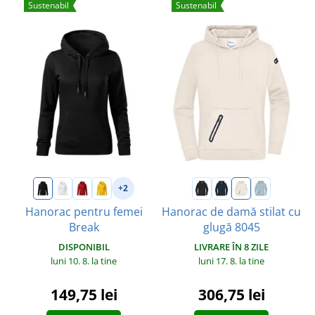
Sustenabil
Sustenabil
+2
Hanorac pentru femei
Hanorac de damă stilat cu
Break
glugă 8045
DISPONIBIL
LIVRARE ÎN 8 ZILE
luni 10. 8.
la tine
luni 17. 8.
la tine
149,75 lei
306,75 lei