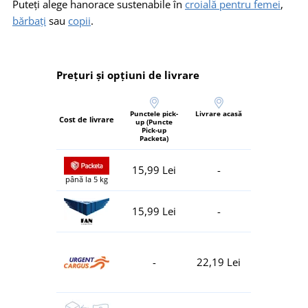
Puteți alege hanorace sustenabile în
croială pentru femei
,
bărbați
sau
copii
.
Prețuri și opțiuni de livrare
Punctele pick-
Livrare acasă
Cost de livrare
up (Puncte
Pick-up
Packeta)
15,99 Lei
-
până la 5 kg
15,99 Lei
-
-
22,19 Lei