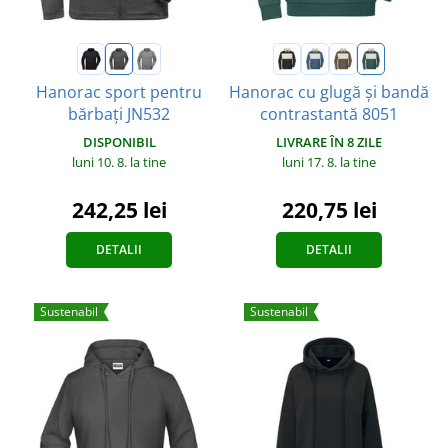
Hanorac sport pentru
Hanorac cu glugă și bandă
bărbați JN532
contrastantă 8051
DISPONIBIL
LIVRARE ÎN 8 ZILE
luni 10. 8.
la tine
luni 17. 8.
la tine
242,25 lei
220,75 lei
DETALII
DETALII
Sustenabil
Sustenabil