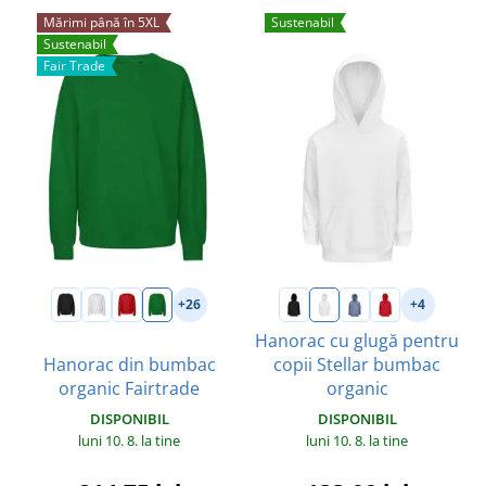
Mărimi până în 5XL
Sustenabil
Sustenabil
Fair Trade
+26
+4
Hanorac cu glugă pentru
Hanorac din bumbac
copii Stellar bumbac
organic Fairtrade
organic
DISPONIBIL
DISPONIBIL
luni 10. 8.
la tine
luni 10. 8.
la tine