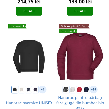
214,75 lei
133,00 lei
DETALII
DETALII
Sustenabil
Mărimi până în 5XL
Sustenabil
+4
+19
Hanorac pentru bărbați
Hanorac oversize UNISEX
fără glugă din bumbac bio
8022