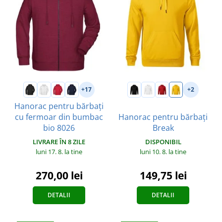
+17
+2
Hanorac pentru bărbați
cu fermoar din bumbac
Hanorac pentru bărbați
bio 8026
Break
LIVRARE ÎN 8 ZILE
DISPONIBIL
luni 17. 8.
la tine
luni 10. 8.
la tine
270,00 lei
149,75 lei
DETALII
DETALII