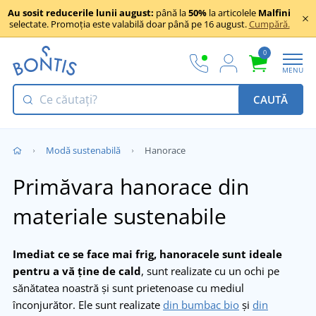
Au sosit reducerile lunii august:
până la
50%
la articolele
Malfini
selectate. Promoția este valabilă doar până pe 16 august.
Cumpără.
0
MENU
CAUTĂ
Modă sustenabilă
Hanorace
Primăvara hanorace din
materiale sustenabile
Imediat ce se face mai frig, hanoracele sunt ideale
pentru a vă ține de cald
, sunt realizate cu un ochi pe
sănătatea noastră și sunt prietenoase cu mediul
înconjurător. Ele sunt realizate
din bumbac bio
și
din