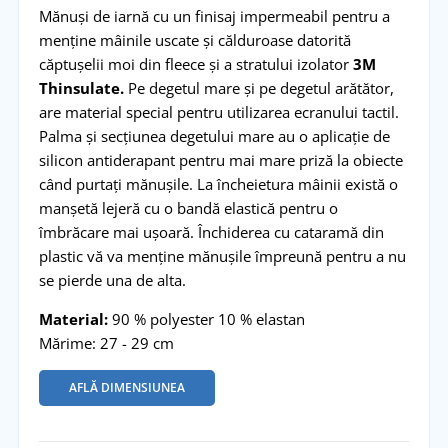
Mănuși de iarnă cu un finisaj impermeabil pentru a
menține mâinile uscate și călduroase datorită
căptușelii moi din fleece și a stratului izolator
3M
Thinsulate.
Pe degetul mare și pe degetul arătător,
are material special pentru utilizarea ecranului tactil.
Palma și secțiunea degetului mare au o aplicație de
silicon antiderapant pentru mai mare priză la obiecte
când purtați mănușile. La încheietura mâinii există o
manșetă lejeră cu o bandă elastică pentru o
îmbrăcare mai ușoară. Închiderea cu cataramă din
plastic vă va menține mănușile împreună pentru a nu
se pierde una de alta.
Material:
90 % polyester 10 % elastan
Mărime: 27 - 29 cm
AFLĂ DIMENSIUNEA