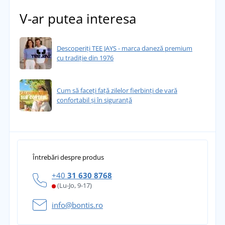
V-ar putea interesa
Descoperiți TEE JAYS - marca daneză premium
cu tradiție din 1976
Cum să faceți față zilelor fierbinți de vară
confortabil și în siguranță
Întrebări despre produs
+40
31 630 8768
(Lu-Jo, 9-17)
info@bontis.ro