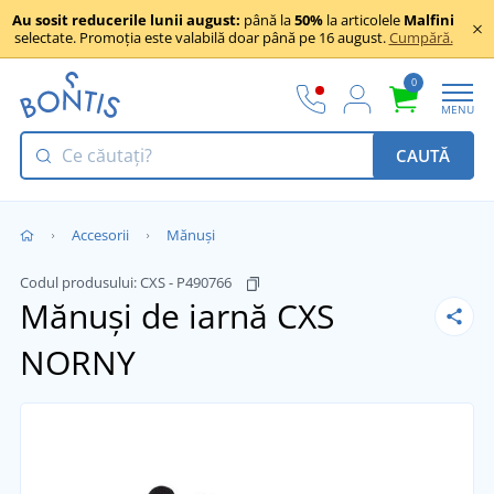
Au sosit reducerile lunii august:
până la
50%
la articolele
Malfini
selectate. Promoția este valabilă doar până pe 16 august.
Cumpără.
0
MENU
CAUTĂ
Accesorii
Mănuși
Codul produsului:
CXS - P490766
Mănuși de iarnă CXS
NORNY