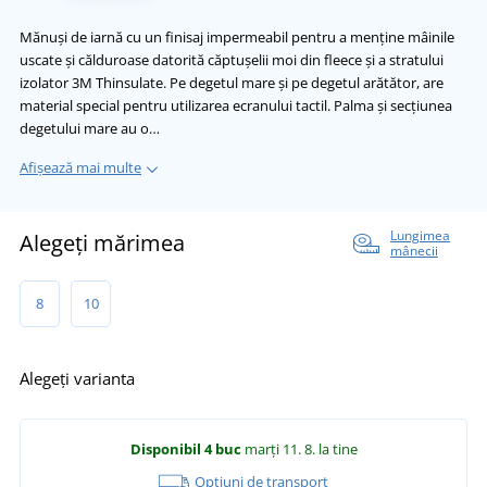
Mănuși de iarnă cu un finisaj impermeabil pentru a menține mâinile
uscate și călduroase datorită căptușelii moi din fleece și a stratului
izolator 3M Thinsulate. Pe degetul mare și pe degetul arătător, are
material special pentru utilizarea ecranului tactil. Palma și secțiunea
degetului mare au o…
Afișează mai multe
Lungimea
Alegeți mărimea
mânecii
8
10
Alegeți varianta
Disponibil
4 buc
marți 11. 8.
la tine
Opțiuni de transport