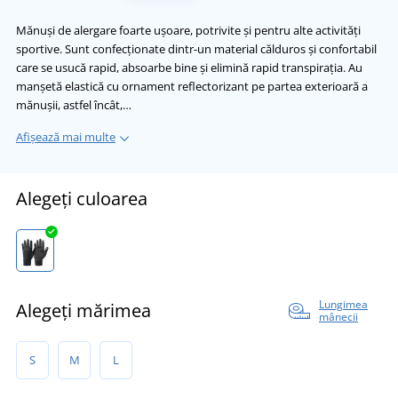
Mănuși de alergare foarte ușoare, potrivite și pentru alte activități
sportive. Sunt confecționate dintr-un material călduros și confortabil
care se usucă rapid, absoarbe bine și elimină rapid transpirația. Au
manșetă elastică cu ornament reflectorizant pe partea exterioară a
mănușii, astfel încât,…
Afișează mai multe
Alegeți culoarea
Lungimea
Alegeți mărimea
mânecii
S
M
L