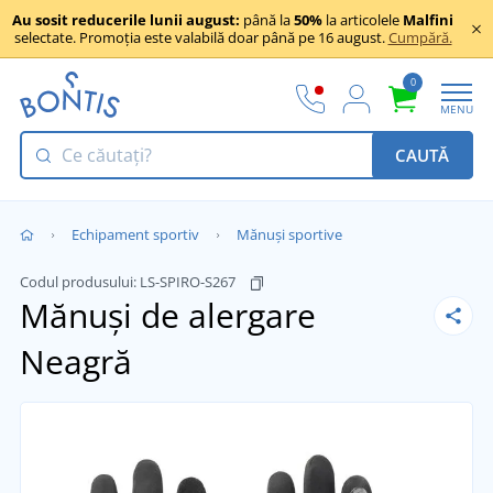
Au sosit reducerile lunii august:
până la
50%
la articolele
Malfini
selectate. Promoția este valabilă doar până pe 16 august.
Cumpără.
0
MENU
CAUTĂ
Echipament sportiv
Mănuși sportive
Codul produsului:
LS-SPIRO-S267
Mănuși de alergare
Neagră