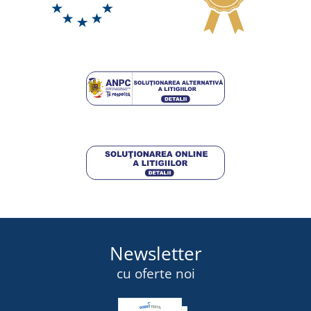
Mănuși sport softshell
DISPONIBIL
marți 11. 8.
la tine
67,50 lei
DETALII
Newsletter
cu oferte noi