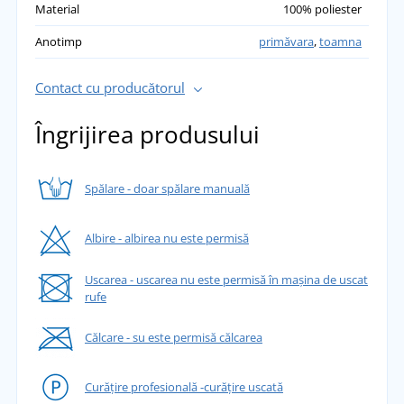
Material
100% poliester
Anotimp
primăvara
,
toamna
Contact cu producătorul
Îngrijirea produsului
Spălare - doar spălare manuală
Albire - albirea nu este permisă
Uscarea - uscarea nu este permisă în mașina de uscat
rufe
Călcare - su este permisă călcarea
Curățire profesională -curățire uscată