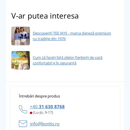
V-ar putea interesa
Descoperiți TEE JAYS - marca daneză premium
cu tradiție din 1976
Cum să faceți față zilelor fierbinți de vară
confortabil și în siguranță
Întrebări despre produs
+40
31 630 8768
(Lu-Jo, 9-17)
info@bontis.ro