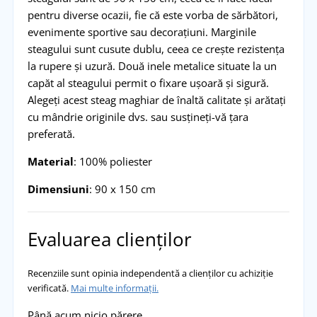
pentru diverse ocazii, fie că este vorba de sărbători,
evenimente sportive sau decorațiuni. Marginile
steagului sunt cusute dublu, ceea ce crește rezistența
la rupere și uzură. Două inele metalice situate la un
capăt al steagului permit o fixare ușoară și sigură.
Alegeți acest steag maghiar de înaltă calitate și arătați
cu mândrie originile dvs. sau susțineți-vă țara
preferată.
Material
: 100% poliester
Dimensiuni
: 90 x 150 cm
Evaluarea clienților
Recenziile sunt opinia independentă a clienților cu achiziție
verificată.
Mai multe informații.
Până acum nicio părere