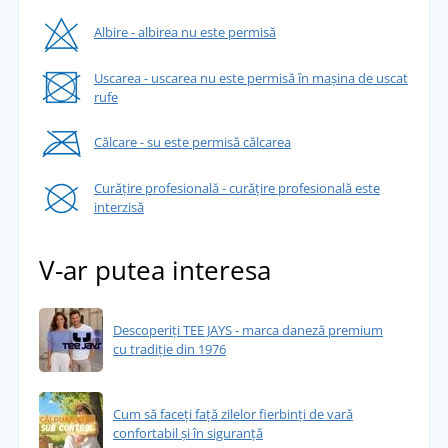
Albire - albirea nu este permisă
Uscarea - uscarea nu este permisă în mașina de uscat
rufe
Călcare - su este permisă călcarea
Curățire profesională - curățire profesională este
interzisă
V-ar putea interesa
Descoperiți TEE JAYS - marca daneză premium
cu tradiție din 1976
Cum să faceți față zilelor fierbinți de vară
confortabil și în siguranță