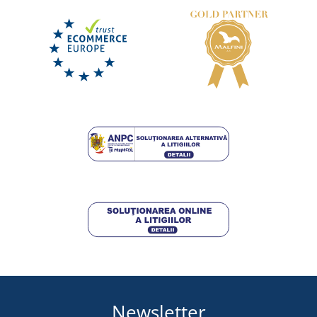
Steagul Slovaciei
LIVRARE ÎN 8 ZILE
miercuri 19. 8.
la tine
20,50 lei
DETALII
Newsletter