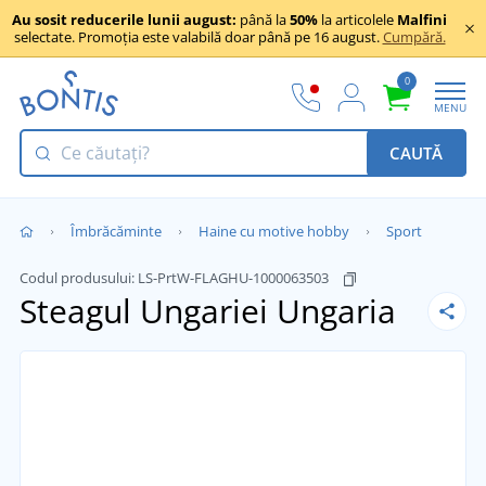
Au sosit reducerile lunii august:
până la
50%
la articolele
Malfini
selectate. Promoția este valabilă doar până pe 16 august.
Cumpără.
0
MENU
CAUTĂ
Îmbrăcăminte
Haine cu motive hobby
Sport
Codul produsului:
LS-PrtW-FLAGHU-1000063503
Steagul Ungariei
Ungaria