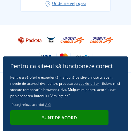
Unde ne veți găsi
Tricoul preferat City în rol principal: ținute pentru
orice ocazie!
Pentru ca site-ul să funcționeze corect
Pentru a vă oferi o experiență mai bună pe site-ul nostru, avem
nevoie de acordul dvs. pentru procesarea
cookie-urilor
- fișiere mici
Urmărește-ne pe rețelele sociale
stocate temporar în browserul dvs. Mulțumim pentru acordul dat
prin apăsarea butonului “Am înțeles”.
Puteți refuza acordul
AICI
© 2011 - 2026, Dual Trade s.r.o. | Din punct de vedere tehnic oferă
SUNT DE ACORD
Simplia.cz
.