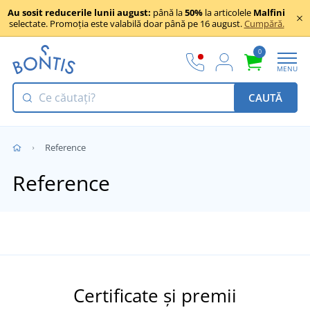
Au sosit reducerile lunii august:
până la
50%
la articolele
Malfini
selectate. Promoția este valabilă doar până pe 16 august.
Cumpără.
0
MENU
CAUTĂ
Reference
Reference
Certificate și premii