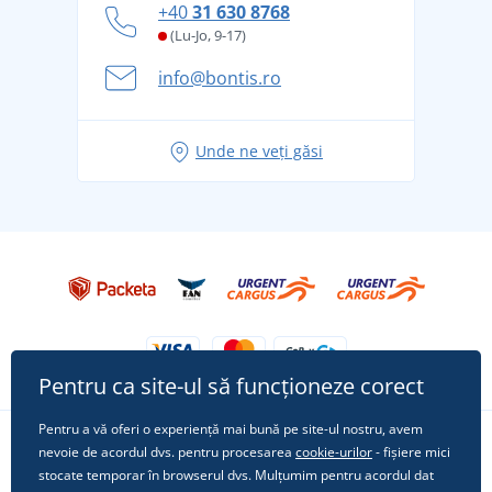
+40
31 630 8768
și în siguranță
(Lu-Jo, 9-17)
Aventura de vară începe cu bagajul - pregătiți-vă
info@bontis.ro
pentru vacanță fără griji
Idei de outfituri fresh pentru o vară relaxată
Unde ne veți găsi
Tricoul preferat City în rol principal: ținute pentru
orice ocazie!
Pentru ca site-ul să funcționeze corect
Pentru a vă oferi o experiență mai bună pe site-ul nostru, avem
nevoie de acordul dvs. pentru procesarea
cookie-urilor
- fișiere mici
Urmărește-ne pe rețelele sociale
stocate temporar în browserul dvs. Mulțumim pentru acordul dat