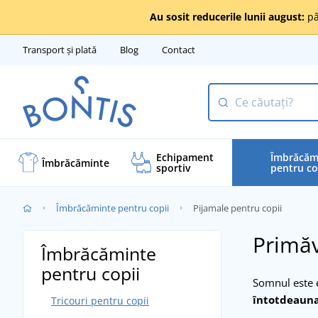
Au sosit reducerile lunii august:
pâ
Transport și plată
Blog
Contact
Echipament
Îmbrăcăm
Îmbrăcăminte
sportiv
pentru co
Îmbrăcăminte pentru copii
Pijamale pentru copii
Primăv
Îmbrăcăminte
pentru copii
Somnul este e
întotdeauna 
Tricouri pentru copii