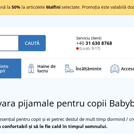
nă la
50%
la articolele
Malfini
selectate. Promoția este valabilă d
Serviciu clienți
+40
31 630 8768
CAUTĂ
(Lu-Jo, 9-17)
inte
Haine de
Încălţăminte
Acceso
pii
lucru
ara pijamale pentru copii Baby
sențial pentru copii și ei petrec destul de mult timp dormind / c
confortabil și să le fie cald în timpul somnului.