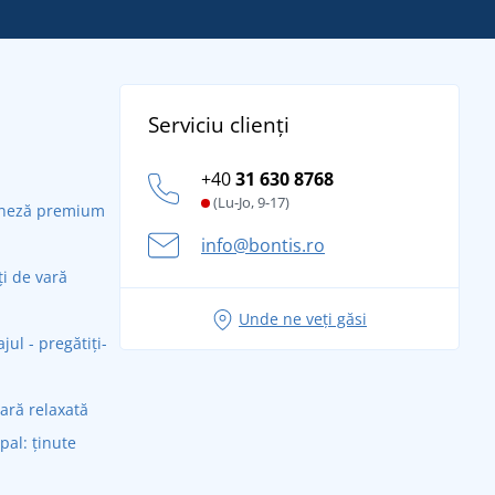
Serviciu clienți
+40
31 630 8768
(Lu-Jo, 9-17)
daneză premium
info@bontis.ro
ți de vară
Unde ne veți găsi
ul - pregătiți-
vară relaxată
ipal: ținute