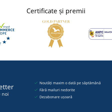
Certificate și premii
Noutăți maxim o dată pe săptămână
etter
Fără mailuri nedorite
 noi
Dezabonare ușoară