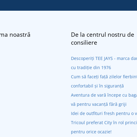
rma noastră
De la centrul nostru de
consiliere
Descoperiți TEE JAYS - marca 
cu tradiție din 1976
Cum să faceți față zilelor fierbin
confortabil și în siguranță
Aventura de vară începe cu bagaj
vă pentru vacanță fără griji
Idei de outfituri fresh pentru o 
Tricoul preferat City în rol princ
pentru orice ocazie!