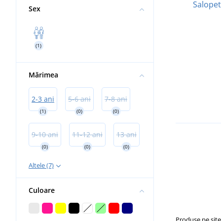
Salopet
Sex
(1)
Mărimea
2-3 ani
5-6 ani
7-8 ani
(1)
(0)
(0)
9-10 ani
11-12 ani
13 ani
(0)
(0)
(0)
Altele (7)
Culoare
Produse pe sit