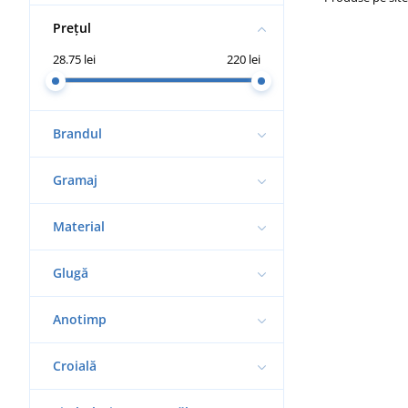
Prețul
28.75 lei
220 lei
Brandul
Gramaj
Material
Glugă
Anotimp
Croială