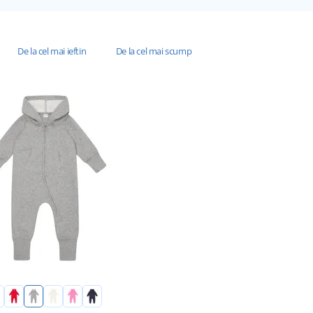
De la cel mai ieftin
De la cel mai scump