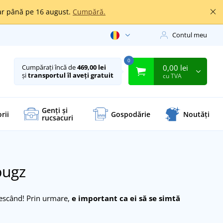
oar până pe 16 august.
Cumpără.
Contul meu
0
0,00 lei
Cumpărați încă de
469,00 lei
și
transportul îl aveți gratuit
cu TVA
Genți și
rii
Gospodărie
Noutăți
rucsacuri
bugz
rescând! Prin urmare,
e important ca ei să se simtă