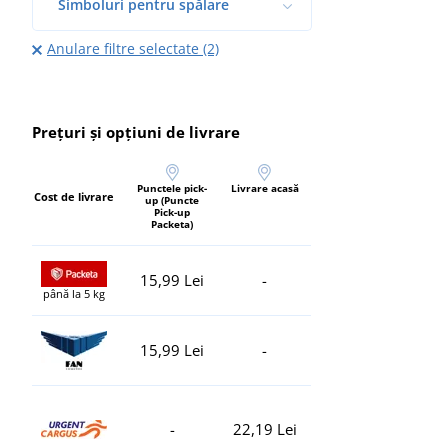
Simboluri pentru spălare
Anulare filtre selectate (2)
Prețuri și opțiuni de livrare
Punctele pick-
Livrare acasă
Cost de livrare
up (Puncte
Pick-up
Packeta)
15,99 Lei
-
până la 5 kg
15,99 Lei
-
-
22,19 Lei