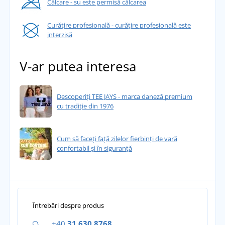
Călcare - su este permisă călcarea
Curățire profesională - curățire profesională este
interzisă
V-ar putea interesa
Descoperiți TEE JAYS - marca daneză premium
cu tradiție din 1976
Cum să faceți față zilelor fierbinți de vară
confortabil și în siguranță
Întrebări despre produs
+40
31 630 8768