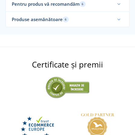
Pentru produs vă recomandăm
6
Elastic
Gr
Produse asemănătoare
6
Mărimi până în 5XL
Certificate și premii
+3
Pantaloni de lucru pentru bărbați DAYBORO
Han
+1