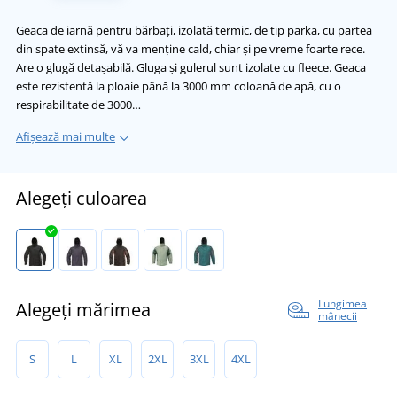
Geaca de iarnă pentru bărbați, izolată termic, de tip parka, cu partea
din spate extinsă, vă va menține cald, chiar și pe vreme foarte rece.
Are o glugă detașabilă. Gluga și gulerul sunt izolate cu fleece. Geaca
este rezistentă la ploaie până la 3000 mm coloană de apă, cu o
respirabilitate de 3000…
Afișează mai multe
Alegeți culoarea
Lungimea
Alegeți mărimea
mânecii
S
L
XL
2XL
3XL
4XL