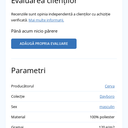
Evaluarea clienților
Recenziile sunt opinia independentă a clienților cu achiziție
verificată.
Mai multe informații.
Până acum nicio părere
ADĂUGĂ PROPRIA EVALUARE
Parametri
Producătorul
Cerva
Colecție
Dayboro
Sex
masculin
Material
100% poliester
Gramaj
120 g/m2