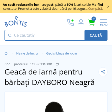
Au sosit reducerile lunii august:
până la
50%
la articolele
Malfini
selectate. Promoția este valabilă doar până pe 16 august.
Cumpără.
0
MENU
CAUTĂ
Haine de lucru
Geci și bluze de lucru
Codul produsului:
CER-03310001
Geacă de iarnă pentru
bărbați DAYBORO
Neagră