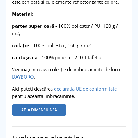
este echipată și cu elemente reflectorizante colore.
Material
:
partea superioar
ă
- 100% poliester / PU, 120 g /
m2;
izola
ț
ie
- 100% poliester, 160 g / m2;
c
ă
ptu
ș
eal
ă
- 100% poliester 210 T tafetta
Vizionați întreaga colecție de îmbrăcăminte de lucru
DAYBORO
.
Aici puteți descărca
declarația UE de conformitate
pentru această îmbrăcăminte.
AFLĂ DIMENSIUNEA