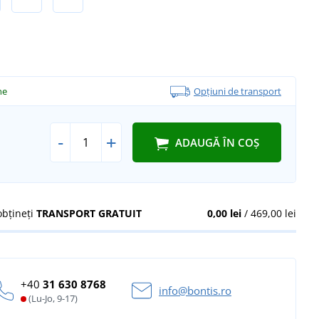
ne
Opțiuni de transport
-
+
ADAUGĂ ÎN COȘ
obțineți
TRANSPORT GRATUIT
0,00 lei
/ 469,00 lei
+40
31 630 8768
info@bontis.ro
(Lu-Jo, 9-17)