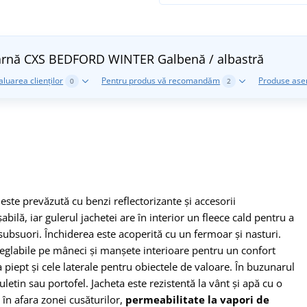
de iarnă CXS BEDFORD WINTER
Galbenă / albastră
aluarea clienților
Pentru produs vă recomandăm
Produse as
0
2
 este prevăzută cu benzi reflectorizante și accesorii
ilă, iar gulerul jachetei are în interior un fleece cald pentru a
 subsuori. Închiderea este acoperită cu un fermoar și nasturi.
 reglabile pe mâneci și manșete interioare pentru un confort
 piept și cele laterale pentru obiectele de valoare. În buzunarul
letin sau portofel. Jacheta este rezistentă la vânt și apă cu o
în afara zonei cusăturilor,
permeabilitate la vapori de