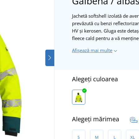
Galbenă / albas
Jachetă softshell izolată de aver
prevăzută cu benzi reflectorizan
HV și kerosen. Gluga este detașab
fleece cald pentru a vă menține
Afișează mai multe
Alegeți culoarea
Alegeți mărimea
S
M
L
XL