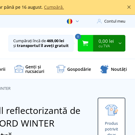
oar până pe 16 august.
Cumpără.
Contul meu
0
0,00 lei
Cumpărați încă de
469,00 lei
și
transportul îl aveți gratuit
cu TVA
Genți și
rii
Gospodărie
Noutăți
rucsacuri
WINTER
l reflectorizantă de
FORD WINTER
Produs
potrivit
doar