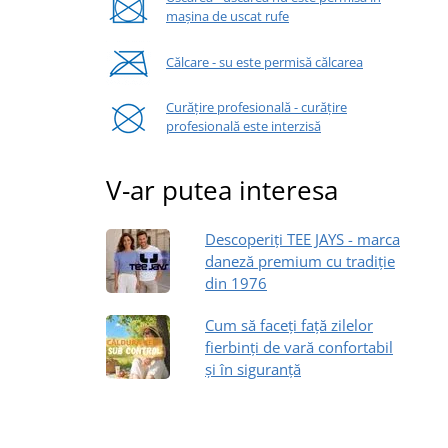
mașina de uscat rufe
Călcare - su este permisă călcarea
Curățire profesională - curățire
profesională este interzisă
V-ar putea interesa
Descoperiți TEE JAYS - marca
daneză premium cu tradiție
din 1976
Cum să faceți față zilelor
fierbinți de vară confortabil
și în siguranță