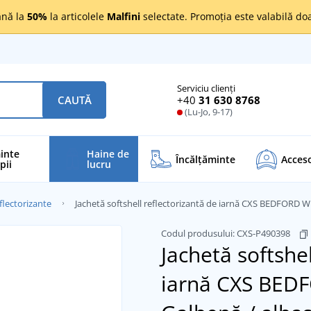
nă la
50%
la articolele
Malfini
selectate. Promoția este valabilă d
Serviciu clienți
+40
31 630 8768
CAUTĂ
(Lu-Jo, 9-17)
inte
Haine de
Încălţăminte
Acceso
pii
lucru
flectorizante
Jachetă softshell reflectorizantă de iarnă CXS BEDFORD 
Codul produsului:
CXS-P490398
Jachetă softshel
iarnă CXS BED