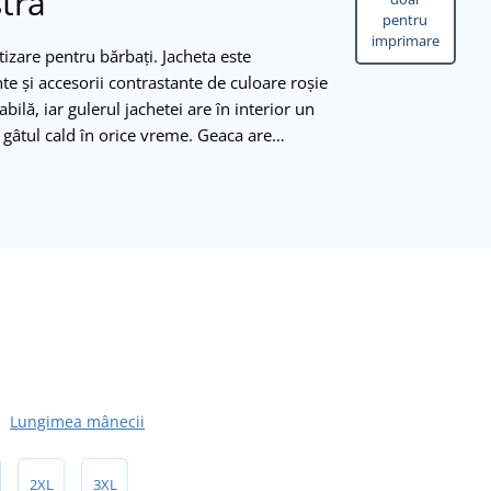
tră
pentru
imprimare
tizare pentru bărbați. Jacheta este
te și accesorii contrastante de culoare roșie
ilă, iar gulerul jachetei are în interior un
 gâtul cald în orice vreme. Geaca are…
Lungimea mânecii
2XL
3XL