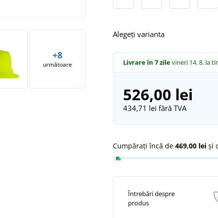
Alegeți varianta
+8
Livrare în 7 zile
vineri 14. 8.
la ti
următoare
526,00 lei
434,71 lei
fără TVA
Cumpărați încă de
469,00 lei
și 
Întrebări despre
produs