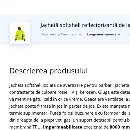
Jachetă softshell reflectorizantă 
Descriere și Parametri
Lungimea mânecii
Ev
Descrierea produsului
Jachetă softshell izolată de avertizare pentru bărbați. Jacheta
contrastante de culoare roșie HV și kerosen. Gluga este detașab
vă menține gâtul cald în orice vreme. Geaca are ventilație la
Jacheta poate fi trasă în jos în partea de jos. Există manșete
termic suplimentar. Puteți folosi buzunarele cu fermoar de la
din dreapta de la piept veți găsi un suport detașabil pentru bu
membrană TPU.
Impermeabilitate
excelentă de
8000
mm