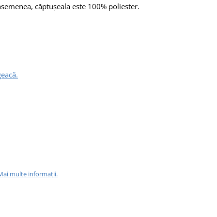
 asemenea, căptușeala este 100% poliester.
geacă.
Mai multe informații.