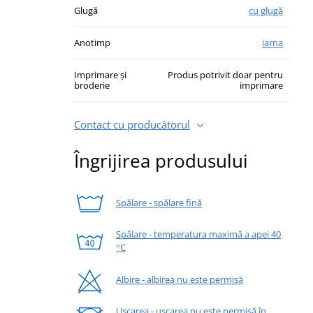
Glugă
cu glugă
Anotimp
iarna
Imprimare și
Produs potrivit doar pentru
broderie
imprimare
Contact cu producătorul
Îngrijirea produsului
Spălare - spălare fină
Spălare - temperatura maximă a apei 40
°C
Albire - albirea nu este permisă
Uscarea - uscarea nu este permisă în