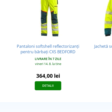
Pantaloni softshell reflectorizanți
Jachetă s
pentru bărbați CXS BEDFORD
LIVRARE ÎN 7 ZILE
vineri 14. 8.
la tine
364,00 lei
DETALII