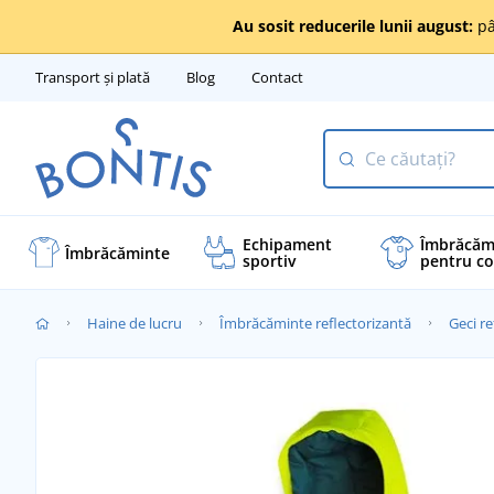
Au sosit reducerile lunii august:
pâ
Transport și plată
Blog
Contact
Echipament
Îmbrăcăm
Îmbrăcăminte
sportiv
pentru co
Haine de lucru
Îmbrăcăminte reflectorizantă
Geci re