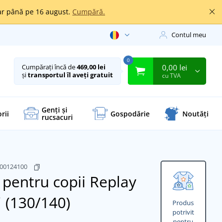
oar până pe 16 august.
Cumpără.
Contul meu
0
0,00 lei
Cumpărați încă de
469,00 lei
și
transportul îl aveți gratuit
cu TVA
Genți și
rii
Gospodărie
Noutăți
rucsacuri
000124100
 pentru copii Replay
 (130/140)
Produs
potrivit
pentru