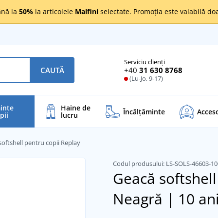
nă la
50%
la articolele
Malfini
selectate. Promoția este valabilă d
Serviciu clienți
+40
31 630 8768
CAUTĂ
(Lu-Jo, 9-17)
inte
Haine de
Încălţăminte
Acceso
pii
lucru
oftshell pentru copii Replay
Codul produsului:
LS-SOLS-46603-1
Geacă softshell
Neagră | 10 ani