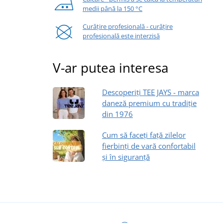
medii până la 150 °C
Curățire profesională - curățire
profesională este interzisă
V-ar putea interesa
Descoperiți TEE JAYS - marca
daneză premium cu tradiție
din 1976
Cum să faceți față zilelor
fierbinți de vară confortabil
și în siguranță