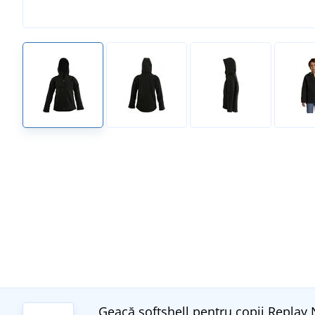
Geacă softshell pentru copii Replay