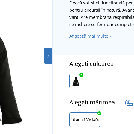
Geacă softshell funcțională pent
pentru excursii în natură. Avanta
vânt. Are membrană respirabil
se încheie cu fermoar complet ș
Afișează mai multe
Alegeți culoarea
Alegeți mărimea
10 ani (130/140)