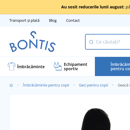
Au sosit reducerile lunii august:
pâ
Transport și plată
Blog
Contact
Echipament
Îmbrăcăm
Îmbrăcăminte
sportiv
pentru co
Îmbrăcăminte pentru copii
Geci pentru copii
Geacă s