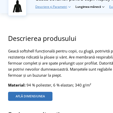
Descriere și Parametri
Lungimea mânecii
Ev
Descrierea produsului
Geacă softshell funcțională pentru copii, cu glugă, potrivită 
rezistența ridicată la ploaie și vânt. Are membrană respirab
fermoar complet și are spate prelungit ușor profilat. Datorită 
se potrivi nevoilor dumneavoastră. Manșetele sunt reglabile 
fermoar și un buzunar la piept.
Material:
94 % poliester, 6 % elastan; 340 g/m²
AFLĂ DIMENSIUNEA