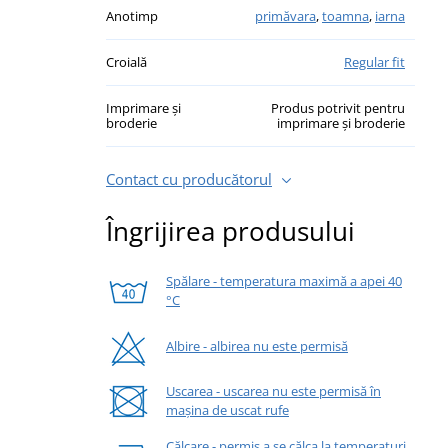
Anotimp
primăvara
,
toamna
,
iarna
Croială
Regular fit
Imprimare și
Produs potrivit pentru
broderie
imprimare și broderie
Contact cu producătorul
Îngrijirea produsului
Spălare - temperatura maximă a apei 40
°C
Albire - albirea nu este permisă
Uscarea - uscarea nu este permisă în
mașina de uscat rufe
Călcare - permis a se călca la temperaturi