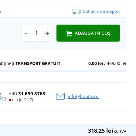
e
Opțiuni de transport
-
+
ADAUGĂ ÎN COȘ
obțineți
TRANSPORT GRATUIT
0,00 lei
/ 469,00 lei
+40
31 630 8768
info@bontis.ro
(Lu-Jo, 9-17)
318,25 lei
cu TVA