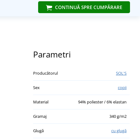
CONTINUĂ SPRE CUMPĂRARE
Parametri
Producătorul
SOL'S
Sex
copii
Material
94% poliester / 6% elastan
Gramaj
340 g/m2
Glugă
cu glugă