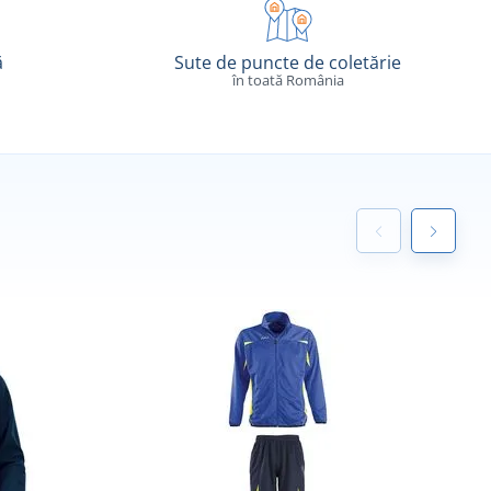
ă
Sute de puncte de coletărie
în toată România
F
E
F