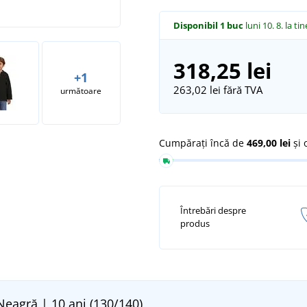
Disponibil
1 buc
luni 10. 8.
la tin
318,25 lei
+1
263,02 lei
fără TVA
următoare
Cumpărați încă de
469,00 lei
și 
Întrebări despre
produs
Neagră | 10 ani (130/140)