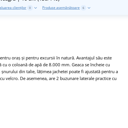
aluarea clienților
Produse asemănătoare
0
6
pentru oraș și pentru excursii în natură. Avantajul său este
ilă cu o coloană de apă de 8.000 mm. Geaca se încheie cu
șnurului din talie, lățimea jachetei poate fi ajustată pentru a
cu velcro. De asemenea, are 2 buzunare laterale practice cu