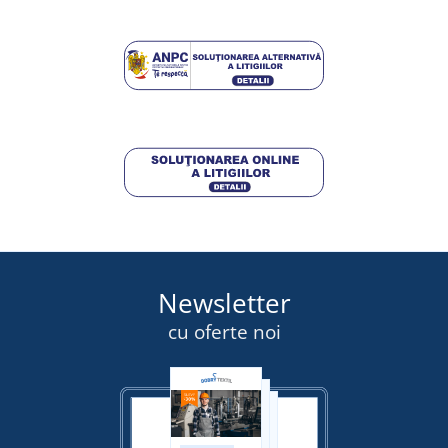
LIVRARE ÎN 8 ZILE
miercuri 19. 8.
la tine
52,25 lei
DETALII
Newsletter
cu oferte noi