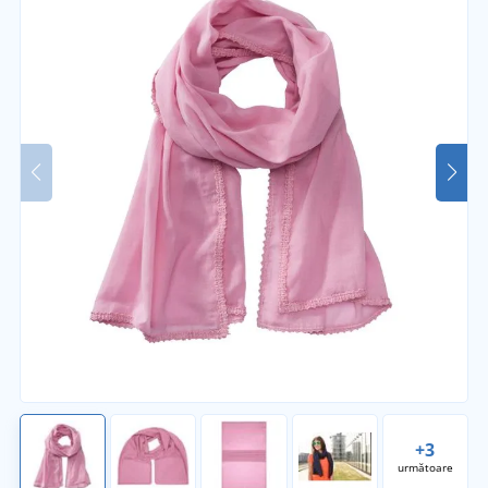
+3
următoare