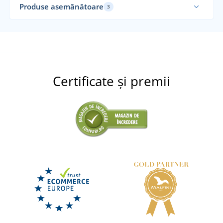
Produse asemănătoare
3
Re
Certificate și premii
Eșarfă ușoară Summer Breeze MB6569