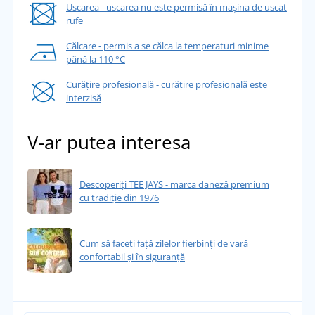
Uscarea - uscarea nu este permisă în mașina de uscat
rufe
Călcare - permis a se călca la temperaturi minime
până la 110 °C
Curățire profesională - curățire profesională este
interzisă
V-ar putea interesa
Descoperiți TEE JAYS - marca daneză premium
cu tradiție din 1976
Cum să faceți față zilelor fierbinți de vară
confortabil și în siguranță