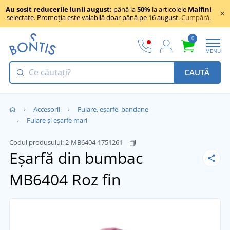
Au sosit reducerile lunii august:
până la
50%
la articolele
Malfini
selectate. Promoția este valabilă doar până pe 16 august.
Cumpără.
0
MENU
CAUTĂ
Accesorii
Fulare, eșarfe, bandane
Fulare și eșarfe mari
Codul produsului:
2-MB6404-1751261
Eșarfă din bumbac
MB6404
Roz fin