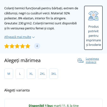
Colanți termici funcționali pentru bărbați, extrem de
călduroși, negri cu cusături verzi. Material: 92%
poliester, 8% elastan, interior fin la atingere.
Greutate: 230 g/m2. Colanții termici sunt disponibili
Produs
și în versiunea pentru femei și copii.
potrivit
pentru
Afișează mai multe
imprimare
și broderie
4
Lungimea
Alegeți mărimea
mânecii
M
L
XL
2XL
3XL
Alegeți varianta
Disponibil
1 buc
marți 11. 8.
la tine