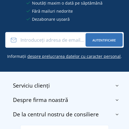
Noutăți maxim o dată pe săptămână
Fără mailuri nedorite
Dezabonare ușoară
AUTENTIFICARE
Informații
despre prelucrarea datelor cu caracter personal
.
Serviciu clienți
Despre firma noastră
Contact
Termenii și condițiile
De la centrul nostru de consiliere
Despre noi
Transport și plată
Blog
Returnarea bunurilor și reclamații