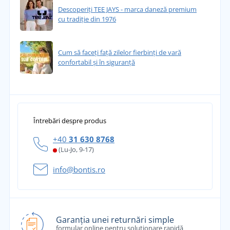
Descoperiți TEE JAYS - marca daneză premium
cu tradiție din 1976
Cum să faceți față zilelor fierbinți de vară
confortabil și în siguranță
Întrebări despre produs
+40
31 630 8768
(Lu-Jo, 9-17)
info@bontis.ro
Garanția unei returnări simple
formular online pentru soluționare rapidă