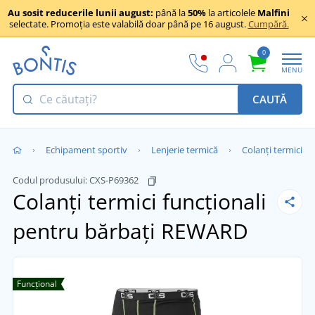
Au sosit reducerile lunii august:
până la
50%
la articolele
Malfini
selectate. Promoția este valabilă doar până pe 16 august.
Cumpără.
0
MENU
CAUTĂ
Echipament sportiv
Lenjerie termică
Colanți termici
Codul produsului:
CXS-P69362
Colanți termici funcționali
pentru bărbați REWARD
Funcțional