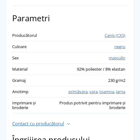
ADĂUGĂ PROPRIA EVALUARE
Parametri
Jan
Producătorul
Canis (CXS)
Din nou, un produs excelent, îl recomand.
Culoare
negru
Funcționează așa cum ar trebui. Material
plăcut
Sex
masculin
přidáno 23.11.2023
Material
92% poliester / 8% elastan
Gramaj
230 g/m2
Anotimp
primăvara
,
vara
,
toamna
,
iarna
Imprimare și
Produs potrivit pentru imprimare și
broderie
broderie
Contact cu producătorul
Îngrijirea produsului