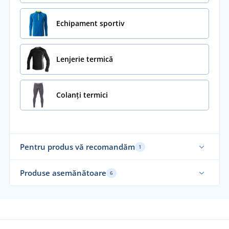
Echipament sportiv
Lenjerie termică
Colanți termici
Pentru produs vă recomandăm
1
Funcțional
Produse asemănătoare
6
Recomandarea noastră
Funcțional
Fu