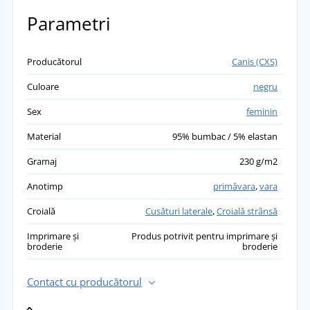
ADĂUGĂ PROPRIA EVALUARE
Parametri
Marcela
Producătorul
Canis (CXS)
Plăcuți, ușori și comozi. O culoare neagră
Culoare
negru
frumoasă. Buzunare comode, care nu ies în
evidență. Par de calitate. Am ales mărimea
Sex
feminin
conform tabelului și îmi sunt largi. Îmi
Material
95% bumbac / 5% elastan
comand încă o pereche cu o mărime mai
mică.
Gramaj
230 g/m2
přidáno 21.05.2026
Anotimp
primăvara
,
vara
Věra
Croială
Cusături laterale
,
Croială strânsă
Este deja a treia pereche pe care o am și sunt
Imprimare și
Produs potrivit pentru imprimare și
minunate. Au și buzunare, nu sunt strâmți ca
broderie
broderie
colanții și nici transparenți.
přidáno 30.07.2025
Contact cu producătorul
Lenka