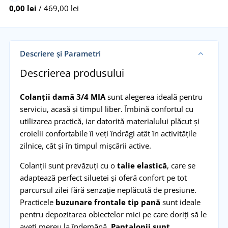
0,00 lei
/ 469,00 lei
Descriere și Parametri
Descrierea produsului
Colanții damă 3/4 MIA
sunt alegerea ideală pentru
serviciu, acasă și timpul liber. Îmbină confortul cu
utilizarea practică, iar datorită materialului plăcut și
croielii confortabile îi veți îndrăgi atât în activitățile
zilnice, cât și în timpul mișcării active.
Colanții sunt prevăzuți cu o
talie elastică
, care se
adaptează perfect siluetei și oferă confort pe tot
parcursul zilei fără senzație neplăcută de presiune.
Practicele
buzunare frontale tip pană
sunt ideale
pentru depozitarea obiectelor mici pe care doriți să le
aveți mereu la îndemână.
Pantalonii sunt