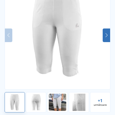
+1
următoare