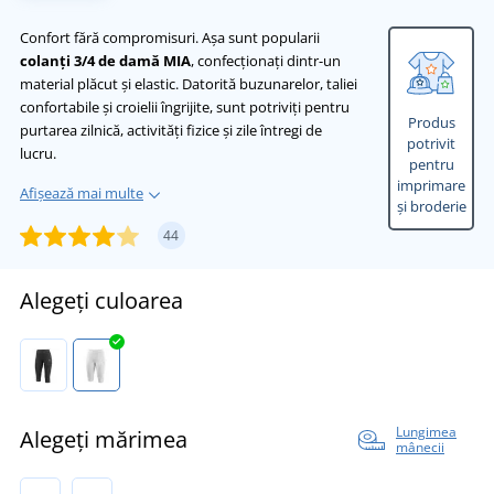
Confort fără compromisuri. Așa sunt popularii
colanți 3/4 de damă MIA
, confecționați dintr-un
material plăcut și elastic. Datorită buzunarelor, taliei
confortabile și croielii îngrijite, sunt potriviți pentru
Produs
purtarea zilnică, activități fizice și zile întregi de
potrivit
lucru.
pentru
imprimare
Afișează mai multe
și broderie
44
Alegeți culoarea
Lungimea
Alegeți mărimea
mânecii