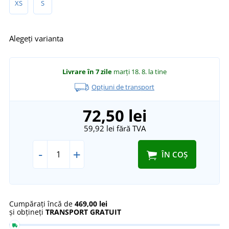
XS
S
Alegeți varianta
Livrare în 7 zile
marți 18. 8.
la tine
Opțiuni de transport
72,50 lei
59,92 lei
fără TVA
-
+
ÎN COȘ
Cumpărați încă de
469,00 lei
și obțineți
TRANSPORT GRATUIT