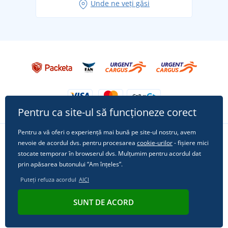
Unde ne veți găsi
Tricoul preferat City în rol principal: ținute pentru
orice ocazie!
Pentru ca site-ul să funcționeze corect
Pentru a vă oferi o experiență mai bună pe site-ul nostru, avem
nevoie de acordul dvs. pentru procesarea
cookie-urilor
- fișiere mici
Urmărește-ne pe rețelele sociale
stocate temporar în browserul dvs. Mulțumim pentru acordul dat
prin apăsarea butonului “Am înțeles”.
Puteți refuza acordul
AICI
© 2011 - 2026, Dual Trade s.r.o. | Din punct de vedere tehnic oferă
SUNT DE ACORD
Simplia.cz
.