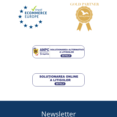
Colanți 3/4 pentru femei ARDON ALDRI
LIVRARE ÎN 7 ZILE
marți 18. 8.
la tine
78,75 lei
DETALII
Newsletter