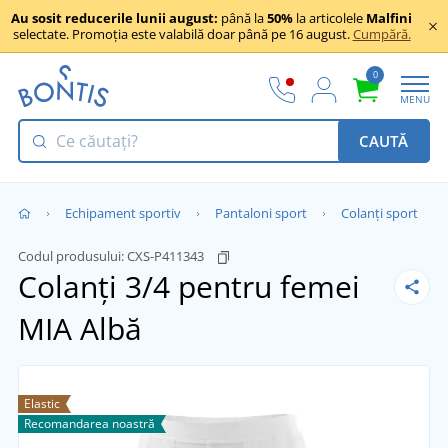
Au sosit reducerile lunii august:
până la
50%
la articolele
Malfini
selectate. Promoția este valabilă doar până pe 16 august.
Cumpără.
0
MENU
CAUTĂ
Echipament sportiv
Pantaloni sport
Colanți sport
Codul produsului:
CXS-P411343
Colanți 3/4 pentru femei
MIA
Albă
Elastic
Recomandarea noastră