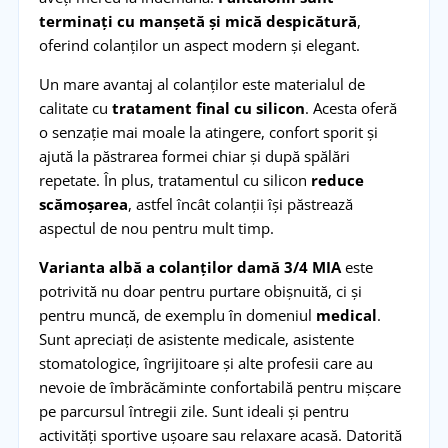
terminați cu manșetă și mică despicătură
,
oferind colanților un aspect modern și elegant.
Un mare avantaj al colanților este materialul de
calitate cu
tratament final cu silicon
. Acesta oferă
o senzație mai moale la atingere, confort sporit și
ajută la păstrarea formei chiar și după spălări
repetate. În plus, tratamentul cu silicon
reduce
scămoșarea
, astfel încât colanții își păstrează
aspectul de nou pentru mult timp.
Varianta albă a colanților damă 3/4 MIA
este
potrivită nu doar pentru purtare obișnuită, ci și
pentru muncă, de exemplu în domeniul
medical
.
Sunt apreciați de asistente medicale, asistente
stomatologice, îngrijitoare și alte profesii care au
nevoie de îmbrăcăminte confortabilă pentru mișcare
pe parcursul întregii zile. Sunt ideali și pentru
activități sportive ușoare sau relaxare acasă. Datorită