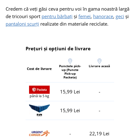
Credem că veți găsi ceva pentru voi în gama noastră largă
de tricouri sport
pentru bărbați
și
femei
,
hanorace
,
geci
și
pantaloni scurți
realizate din materiale reciclate.
Prețuri și opțiuni de livrare
Punctele pick-
Livrare acasă
Cost de livrare
up (Puncte
Pick-up
Packeta)
15,99 Lei
-
până la 5 kg
15,99 Lei
-
-
22,19 Lei