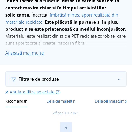
îndeplinește și o funcție, datorită căreia suntem în
confort maxim chiar și în timpul activităților
solicitante.
Încercați
îmbrăcămintea sport realizată din
materiale reciclate
.
Este plăcută la purtare și în plus,
producția sa este prietenoasă cu mediul înconjurător.
Materialul este realizat din sticle PET reciclate zdrobite, care
sunt apoi topite și create înapoi în fibră.
Afișează mai multe
Afișează mai multe
Filtrare de produse
Anulare filtre selectate (2)
Recomandări
De la cel mai ieftin
De la cel mai scump
Afișez 1-1 din 1
1