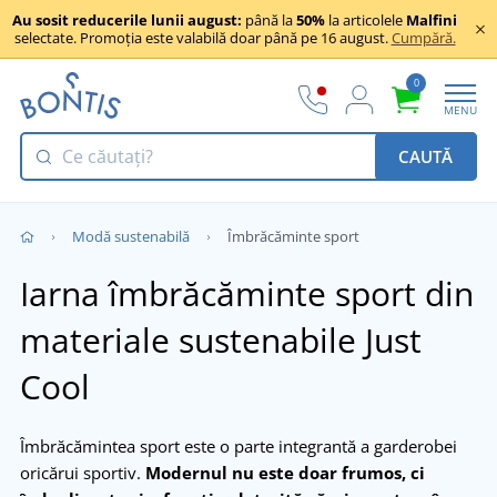
Au sosit reducerile lunii august:
până la
50%
la articolele
Malfini
selectate. Promoția este valabilă doar până pe 16 august.
Cumpără.
0
MENU
CAUTĂ
Modă sustenabilă
Îmbrăcăminte sport
Iarna îmbrăcăminte sport din
materiale sustenabile Just
Cool
Îmbrăcămintea sport este o parte integrantă a garderobei
oricărui sportiv.
Modernul nu este doar frumos, ci