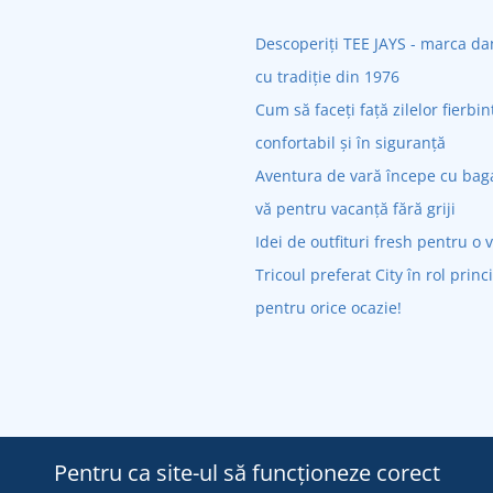
Descoperiți TEE JAYS - marca 
cu tradiție din 1976
Cum să faceți față zilelor fierbin
confortabil și în siguranță
Aventura de vară începe cu bagaj
vă pentru vacanță fără griji
Idei de outfituri fresh pentru o 
Tricoul preferat City în rol princ
pentru orice ocazie!
Pentru ca site-ul să funcționeze corect