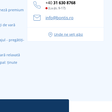
+40
31 630 8768
(Lu-Jo, 9-17)
daneză premium
info@bontis.ro
ți de vară
Unde ne veți găsi
ul - pregătiți-
vară relaxată
ipal: ținute