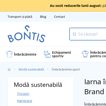
Au sosit reducerile lunii august:
pâ
Transport și plată
Blog
Contact
Echipament
Îmbrăcăm
Îmbrăcăminte
sportiv
pentru co
Modă sustenabilă
Îmbrăcăminte sport
Iarna 
Modă sustenabilă
Brand
Tricouri
Hanorace
Îmbrăcămintea