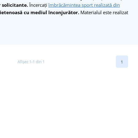
 solicitante.
Încercați
îmbrăcămintea sport realizată din
prietenoasă cu mediul înconjurător.
Materialul este realizat
Afișez 1-1 din 1
1