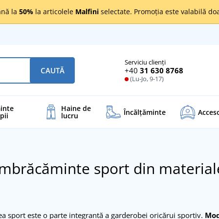
nă la
50%
la articolele
Malfini
selectate. Promoția este valabilă d
Serviciu clienți
+40
31 630 8768
CAUTĂ
(Lu-Jo, 9-17)
inte
Haine de
Încălţăminte
Acceso
pii
lucru
îmbrăcăminte sport din material
 sport este o parte integrantă a garderobei oricărui sportiv.
Mod