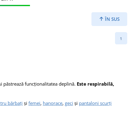
ÎN SUS
1
și păstrează funcționalitatea deplină.
Este respirabilă,
tru bărbați
și
femei
,
hanorace
,
geci
și
pantaloni scurți