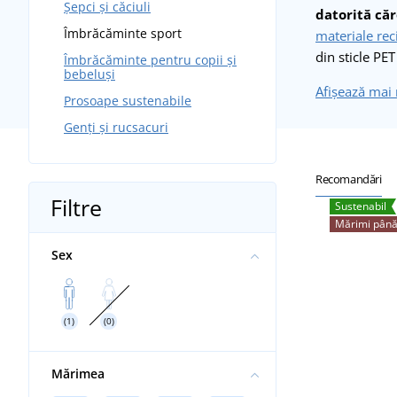
Șepci și căciuli
datorită căr
Îmbrăcăminte sport
materiale rec
din sticle PET
Îmbrăcăminte pentru copii și
bebeluși
Afișează mai
Prosoape sustenabile
Genți și rucsacuri
Recomandări
Filtre
Sustenabil
Mărimi până
Sex
(1)
(0)
Mărimea