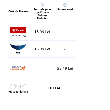
Punctele pick-
Livrare acasă
Cost de livrare
up (Puncte
Pick-up
Packeta)
15,99 Lei
-
până la 5 kg
15,99 Lei
-
-
22,19 Lei
+10 Lei
Plata la livrare