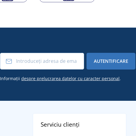
AUTENTIFICARE
Informații
despre prelucrarea datelor cu caracter personal
.
Serviciu clienți