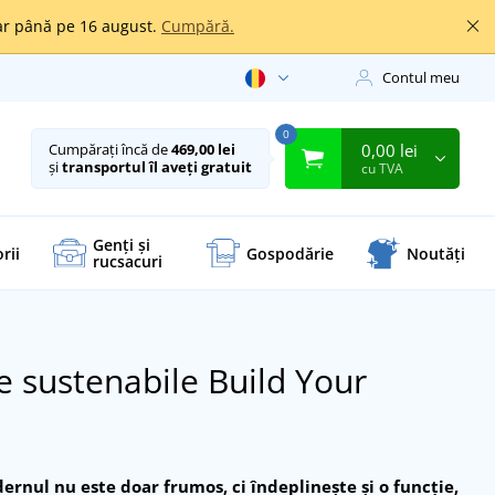
oar până pe 16 august.
Cumpără.
Contul meu
0
0,00 lei
Cumpărați încă de
469,00 lei
și
transportul îl aveți gratuit
cu TVA
Genți și
rii
Gospodărie
Noutăți
rucsacuri
e sustenabile Build Your
ernul nu este doar frumos, ci îndeplinește și o funcție,