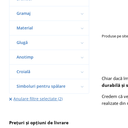
Gramaj
Material
Produse pe sit
Glugă
Anotimp
Croială
Chiar dacă îm
durabilă și 
Simboluri pentru spălare
Credem că veț
Anulare filtre selectate (2)
realizate din 
Prețuri și opțiuni de livrare