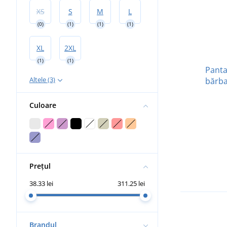
XS
S
M
L
(0)
(1)
(1)
(1)
XL
2XL
(1)
(1)
Panta
Altele (3)
bărba
Culoare
Prețul
38.33 lei
311.25 lei
Brandul