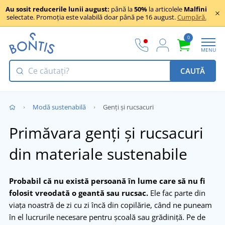
Au sosit reducerile lunii august:
până la
50%
la articolele
Malfini
selectate. Promoția este valabilă doar până pe 16 august.
Cumpără.
0
MENU
CAUTĂ
Modă sustenabilă
Genți și rucsacuri
Primăvara genți și rucsacuri
din materiale sustenabile
Probabil că nu există persoană în lume care să nu fi
folosit vreodată o geantă sau rucsac.
Ele fac parte din
viața noastră de zi cu zi încă din copilărie, când ne puneam
în el lucrurile necesare pentru școală sau grădiniță. Pe de