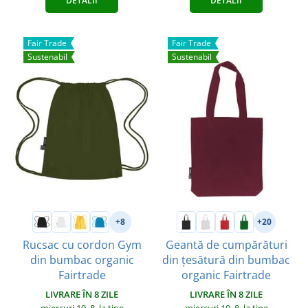
DETALII
DETALII
Fair Trade
Fair Trade
Sustenabil
Sustenabil
+8
+20
Rucsac cu cordon Gym
Geantă de cumpărături
din bumbac organic
din țesătură din bumbac
Fairtrade
organic Fairtrade
LIVRARE ÎN 8 ZILE
LIVRARE ÎN 8 ZILE
miercuri 19. 8.
la tine
miercuri 19. 8.
la tine