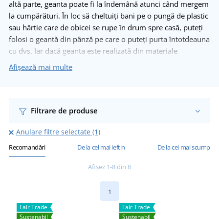
altă parte, geanta poate fi la îndemână atunci când mergem
la cumpărături. În loc să cheltuiți bani pe o pungă de plastic
sau hârtie care de obicei se rupe în drum spre casă, puteți
folosi o geantă din pânză pe care o puteți purta întotdeauna
cu dvs. Iar dacă geanta este realizată din materiale
sustenabile, veți economisii de două ori - și nu doar banii
Afișează mai multe
din portofel ci și sănătatea planetei.
Afișează mai multe
Filtrare de produse
Anulare filtre selectate (1)
Recomandări
De la cel mai ieftin
De la cel mai scump
Afișez 1-8 din 8
1
Fair Trade
Fair Trade
Sustenabil
Sustenabil