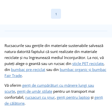
1
Rucsacurile sau gențile din materiale sustenabile salvează
natura datorită faptului că sunt realizate din materiale
reciclate și nu îngreunează mediul înconjurător. La noi, vă
puteți alege o geantă sau un rucsac din
sticle PET reciclate
,
din
bumbac pre-reciclat
sau din
bumbac organic și bumbac
Fair Trade
.
Vă oferim
genți de cumpărături cu mânere lungi sau
scurte
,
genți de umăr stilate
pentru un transport mai
confortabil,
rucsacuri cu șnur
,
genți pentru laptop
și
genți
de călătorie
.