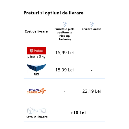
Prețuri și opțiuni de livrare
Punctele pick-
Livrare acasă
Cost de livrare
up (Puncte
Pick-up
Packeta)
15,99 Lei
-
până la 5 kg
15,99 Lei
-
-
22,19 Lei
+10 Lei
Plata la livrare