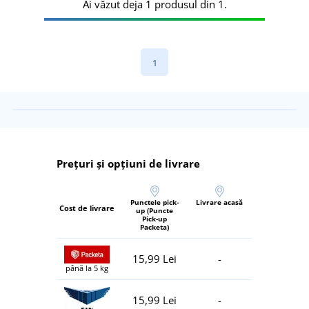
Ai văzut deja 1 produsul din 1.
1
Prețuri și opțiuni de livrare
Punctele pick-
Livrare acasă
Cost de livrare
up (Puncte
Pick-up
Packeta)
15,99 Lei
-
până la 5 kg
15,99 Lei
-