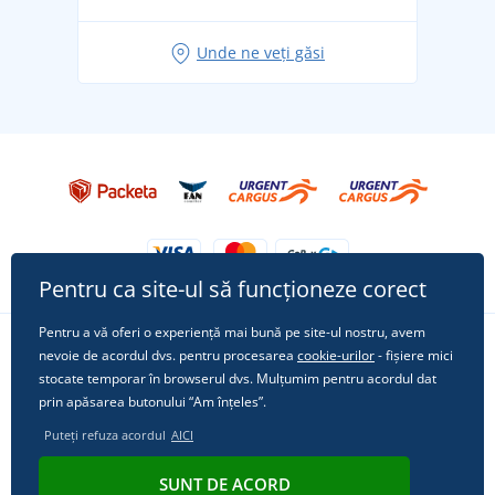
Idei de outfituri fresh pentru o vară relaxată
Unde ne veți găsi
Tricoul preferat City în rol principal: ținute pentru
orice ocazie!
Pentru ca site-ul să funcționeze corect
Pentru a vă oferi o experiență mai bună pe site-ul nostru, avem
nevoie de acordul dvs. pentru procesarea
cookie-urilor
- fișiere mici
Urmărește-ne pe rețelele sociale
stocate temporar în browserul dvs. Mulțumim pentru acordul dat
prin apăsarea butonului “Am înțeles”.
Puteți refuza acordul
AICI
© 2011 - 2026, Dual Trade s.r.o. | Din punct de vedere tehnic oferă
SUNT DE ACORD