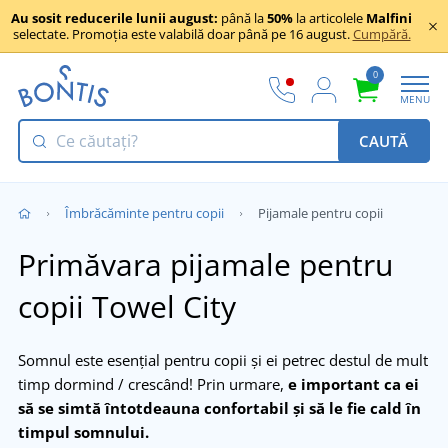
Au sosit reducerile lunii august:
până la
50%
la articolele
Malfini
selectate. Promoția este valabilă doar până pe 16 august.
Cumpără.
0
MENU
CAUTĂ
Îmbrăcăminte pentru copii
Pijamale pentru copii
Primăvara pijamale pentru
copii Towel City
Somnul este esențial pentru copii și ei petrec destul de mult
timp dormind / crescând! Prin urmare,
e important ca ei
să se simtă întotdeauna confortabil și să le fie cald în
timpul somnului.