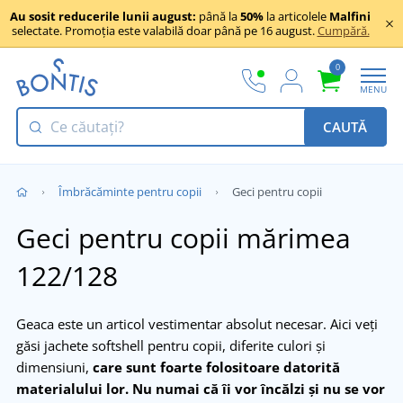
Au sosit reducerile lunii august:
până la
50%
la articolele
Malfini
selectate. Promoția este valabilă doar până pe 16 august.
Cumpără.
0
MENU
CAUTĂ
Îmbrăcăminte pentru copii
Geci pentru copii
Geci pentru copii mărimea
122/128
Geaca este un articol vestimentar absolut necesar. Aici veți
găsi jachete softshell pentru copii, diferite culori și
dimensiuni,
care sunt foarte folositoare datorită
materialului lor.
Nu numai că îi vor încălzi și nu se vor