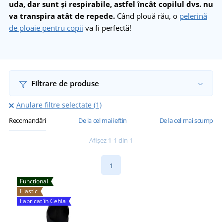
uda, dar sunt și respirabile, astfel încât copilul dvs. nu
va transpira atât de repede.
Când plouă rău, o
pelerină
de ploaie pentru copii
va fi perfectă!
Filtrare de produse
Anulare filtre selectate (1)
Recomandări
De la cel mai ieftin
De la cel mai scump
Afișez 1-1 din 1
1
Funcțional
Elastic
Fabricat în Cehia