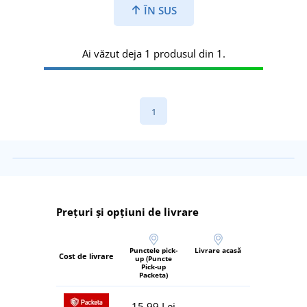
ÎN SUS
Ai văzut deja 1 produsul din 1.
1
Prețuri și opțiuni de livrare
Punctele pick-
Livrare acasă
Cost de livrare
up (Puncte
Pick-up
Packeta)
15,99 Lei
-