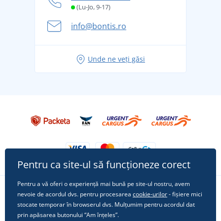
și în siguranță
(Lu-Jo, 9-17)
Aventura de vară începe cu bagajul - pregătiți-vă
info@bontis.ro
pentru vacanță fără griji
Idei de outfituri fresh pentru o vară relaxată
Unde ne veți găsi
Tricoul preferat City în rol principal: ținute pentru
orice ocazie!
Pentru ca site-ul să funcționeze corect
Pentru a vă oferi o experiență mai bună pe site-ul nostru, avem
nevoie de acordul dvs. pentru procesarea
cookie-urilor
- fișiere mici
Urmărește-ne pe rețelele sociale
stocate temporar în browserul dvs. Mulțumim pentru acordul dat
prin apăsarea butonului “Am înțeles”.