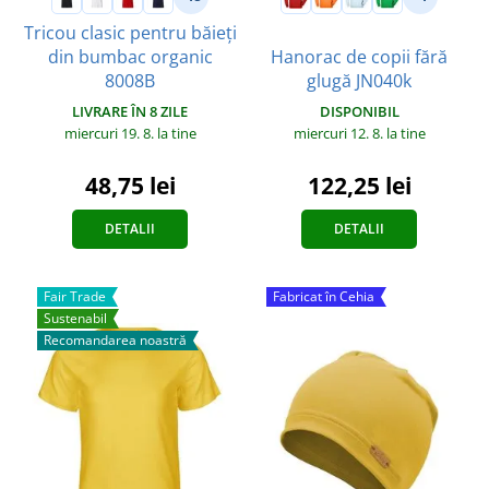
Tricou clasic pentru băieți
din bumbac organic
Hanorac de copii fără
8008B
glugă JN040k
LIVRARE ÎN 8 ZILE
DISPONIBIL
miercuri 19. 8.
la tine
miercuri 12. 8.
la tine
48,75 lei
122,25 lei
DETALII
DETALII
Fair Trade
Fabricat în Cehia
Sustenabil
Recomandarea noastră