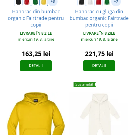
+3
+7
Hanorac din bumbac
Hanorac cu glugă din
organic Fairtrade pentru
bumbac organic Fairtrade
copii
pentru copii
LIVRARE ÎN 8 ZILE
LIVRARE ÎN 8 ZILE
miercuri 19. 8.
la tine
miercuri 19. 8.
la tine
163,25 lei
221,75 lei
DETALII
DETALII
Sustenabil