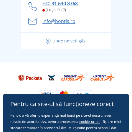
Cum să faceți față zilelor fierbinți de vară confortabil
+40
31 630 8768
și în siguranță
(Lu-Jo, 9-17)
Aventura de vară începe cu bagajul - pregătiți-vă
info@bontis.ro
pentru vacanță fără griji
Idei de outfituri fresh pentru o vară relaxată
Unde ne veți găsi
Tricoul preferat City în rol principal: ținute pentru
orice ocazie!
Pentru ca site-ul să funcționeze corect
Pentru a vă oferi o experiență mai bună pe site-ul nostru, avem
nevoie de acordul dvs. pentru procesarea
cookie-urilor
- fișiere mici
Urmărește-ne pe rețelele sociale
stocate temporar în browserul dvs. Mulțumim pentru acordul dat