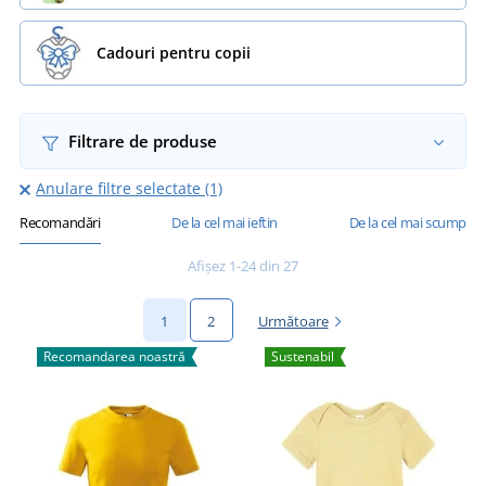
Cadouri pentru copii
Filtrare de produse
Anulare filtre selectate (1)
Recomandări
De la cel mai ieftin
De la cel mai scump
Afișez 1-24 din 27
1
2
Următoare
Recomandarea noastră
Sustenabil