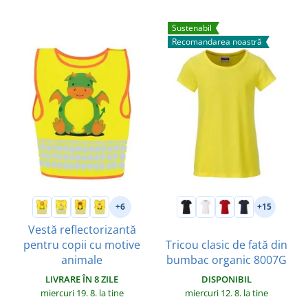
Sustenabil
Recomandarea noastră
+6
+15
Vestă reflectorizantă
pentru copii cu motive
Tricou clasic de fată din
animale
bumbac organic 8007G
LIVRARE ÎN 8 ZILE
DISPONIBIL
miercuri 19. 8.
la tine
miercuri 12. 8.
la tine