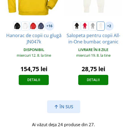
+16
+2
Hanorac de copii cu glugă
Salopeta pentru copii All-
JN047k
in-One bumbac organic
DISPONIBIL
LIVRARE ÎN 8 ZILE
miercuri 12. 8.
la tine
miercuri 19. 8.
la tine
154,75 lei
28,75 lei
DETALII
DETALII
ÎN SUS
Ai văzut deja 24 produse din 27.