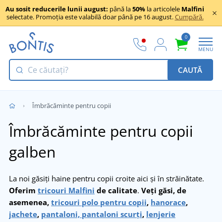
Au sosit reducerile lunii august:
până la
50%
la articolele
Malfini
selectate. Promoția este valabilă doar până pe 16 august.
Cumpără.
0
MENU
CAUTĂ
Îmbrăcăminte pentru copii
Îmbrăcăminte pentru copii
galben
La noi găsiți haine pentru copii croite aici și în străinătate.
Oferim
tricouri Malfini
de calitate
.
Veți găsi, de
asemenea,
tricouri polo pentru copii
,
hanorace
,
jachete
,
pantaloni, pantaloni scurți
,
lenjerie