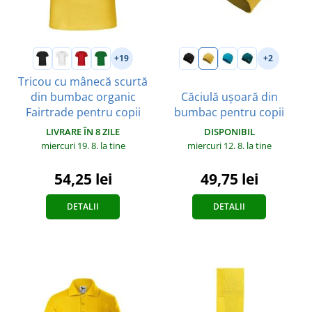
+19
+2
Tricou cu mânecă scurtă
din bumbac organic
Căciulă ușoară din
Fairtrade pentru copii
bumbac pentru copii
LIVRARE ÎN 8 ZILE
DISPONIBIL
miercuri 19. 8.
la tine
miercuri 12. 8.
la tine
54,25 lei
49,75 lei
DETALII
DETALII