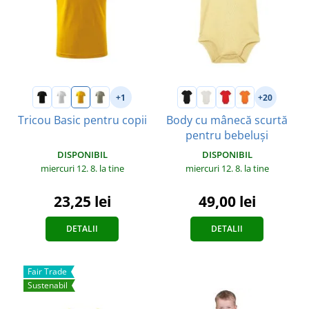
+1
+20
Tricou Basic pentru copii
Body cu mânecă scurtă
pentru bebeluși
DISPONIBIL
DISPONIBIL
miercuri 12. 8.
la tine
miercuri 12. 8.
la tine
23,25 lei
49,00 lei
DETALII
DETALII
Fair Trade
Sustenabil