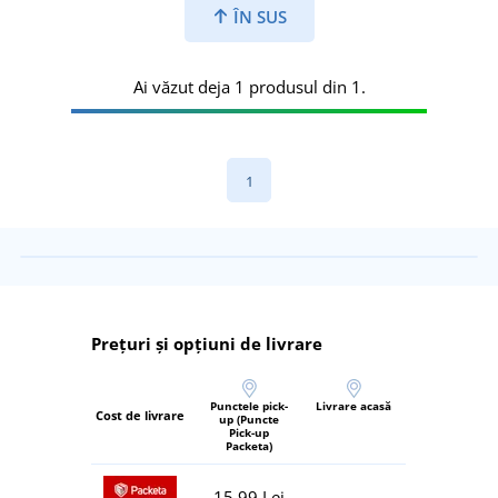
ÎN SUS
Ai văzut deja 1 produsul din 1.
1
Prețuri și opțiuni de livrare
Punctele pick-
Livrare acasă
Cost de livrare
up (Puncte
Pick-up
Packeta)
15,99 Lei
-