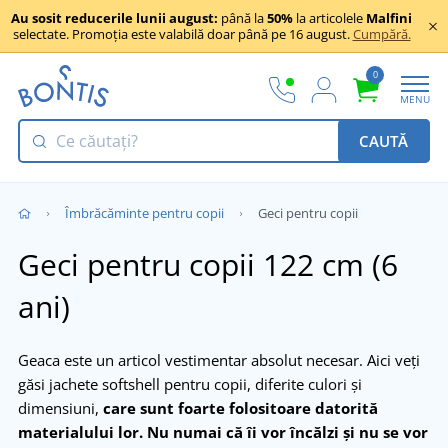
Au sosit reducerile lunii august:
până la
50%
la articolele
Malfini
selectate. Promoția este valabilă doar până pe 16 august.
Cumpără.
0
MENU
CAUTĂ
Îmbrăcăminte pentru copii
Geci pentru copii
Geci pentru copii 122 cm (6
ani)
Geaca este un articol vestimentar absolut necesar. Aici veți
găsi jachete softshell pentru copii, diferite culori și
dimensiuni,
care sunt foarte folositoare datorită
materialului lor.
Nu numai că îi vor încălzi și nu se vor