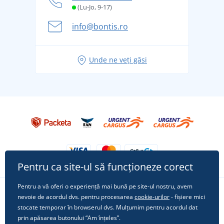
și în siguranță
(Lu-Jo, 9-17)
Aventura de vară începe cu bagajul - pregătiți-vă
info@bontis.ro
pentru vacanță fără griji
Idei de outfituri fresh pentru o vară relaxată
Unde ne veți găsi
Tricoul preferat City în rol principal: ținute pentru
orice ocazie!
Pentru ca site-ul să funcționeze corect
Pentru a vă oferi o experiență mai bună pe site-ul nostru, avem
nevoie de acordul dvs. pentru procesarea
cookie-urilor
- fișiere mici
Urmărește-ne pe rețelele sociale
stocate temporar în browserul dvs. Mulțumim pentru acordul dat
prin apăsarea butonului “Am înțeles”.